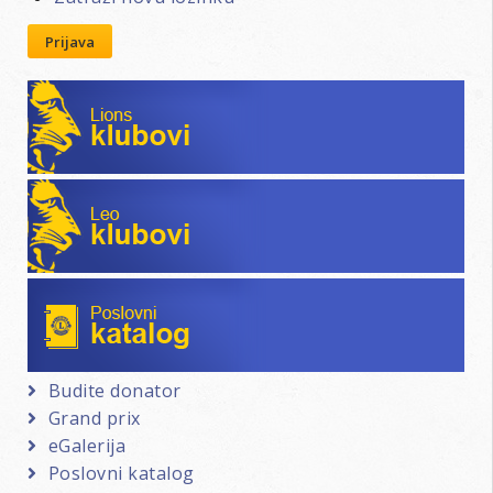
Prijava
Lions klubovi
Leo klubovi
Poslovni katalog
Budite donator
Grand prix
eGalerija
Poslovni katalog