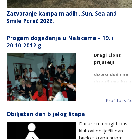
Zatvaranje kampa mladih „Sun, Sea and
Smile Poreč 2026.
Progam događanja u Našicama - 19. i
20.10.2012 g.
Dragi Lions
prijatelji
dobro došli na
događanja koja
će vam
organizirati
Pročitaj više
o
Distrikt 126 i LC
Pr
Našice
Obilježen dan bijelog štapa
do
u
Danas su mnogi Lions
Na
klubovi obilježili dan
-
bijelog štapa nizom