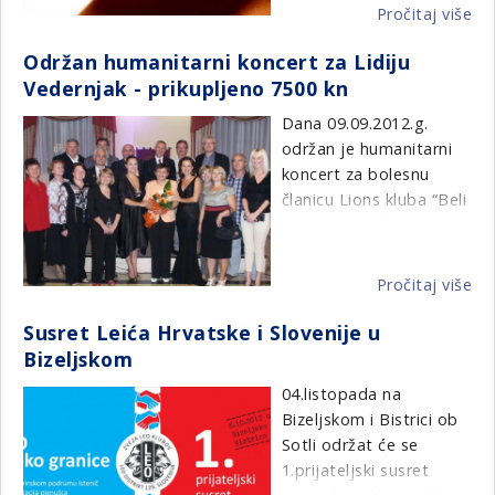
biti ponuđeno na aukciji
posjetiti liječnika, te
Pročitaj više
o
sudionica.
20-ak djela od čega 50
kako se ponašati u
NC
% iznosa ide za dječju
liječničkoj ordinaciji. Da
Održan humanitarni koncert za Lidiju
Adr
bolnicu Kantrida.
je ova akcija višestruko
Vedernjak - prikupljeno 7500 kn
org
Prodavat će se
uspjela mogli smo
hu
Dana 09.09.2012.g.
umjetnine od Morene
vidjeti na sretnim
akc
održan je humanitarni
Brnčić, Antuna
dječjim licima.
za
koncert za bolesnu
Kneževića i Željka Zime.
dj
članicu Lions kluba “Beli
bo
Manastir”, Lidiju
Ka
Vedernjak. Isti je održan
u kristalnoj dvorani
Pročitaj više
o
hotela “Patria” u Belom
Od
Manastiru. Pri tome je
Susret Leića Hrvatske i Slovenije u
hu
prikupljeno 7 500 Kn.
Bizeljskom
ko
za
04.listopada na
Koncert je trajao jedan
Lid
Bizeljskom i Bistrici ob
i pol sat, a u programu
Ve
Sotli održat će se
su sudjelovale naše
-
1.prijateljski susret
dvije proslavljene
pr