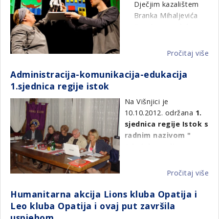
dvorana na Dravi
Dječjim kazalištem
(Arena Varaždin)
u
Branka Mihaljevića
2012-2013
sklopu 17.
Osijek
organizira
međunarodnog sajma
izvođenje
LOV, RIBOLOV,
predstave
“
Pale
Pročitaj više
o
PRIRODA, TURIZAM.
sam na svijetu” na
LC
Klinici za pedijatriju
Administracija-komunikacija-edukacija
Mu
Kliničkog
1.sjednica regije istok
org
bolničkog centra
dj
Na Višnjici je
Osijek
.
pr
10.10.2012. održana
1.
Pa
sjednica regije Istok s
Predstava će se
sa
radnim nazivom "
održati u sklopu
na
Administracija-
Dječjeg tjedna (
svi
komunikacija -
tradicionalne
za
edukacija"
manifestacije u
Pročitaj više
o
ma
organizaciji Saveza
Ad
Sjednici su nazočili
bo
društava naša djeca
Humanitarna akcija Lions kluba Opatija i
ko
Lionsi regije i
na
Hrvatske),
Leo kluba Opatija i ovaj put završila
ed
predstavnici Leo kluba
Kli
uspjehom
1.s