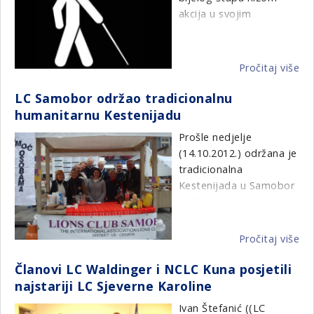
19.
akcija u svojim
PROGRAM
i
sredinama.
DOGAĐANJA
20
g.
PETAK 19.10.2012.
Pročitaj više
o
Ob
15,00
LC Samobor održao tradicionalnu
da
humanitarnu Kestenijadu
bij
prijem dobrodošlice-
št
Prošle nedjelje
prijava, prodaja karata
(14.10.2012.) održana je
tradicionalna
hotel Park Našice
Kestenijada u Samobor
na Trgu kralja
Tomislava.
Vrijedne članice nudile
Pročitaj više
o
su kolače, a muški
LC
članovi pobrinuli su se
Članovi LC Waldinger i NCLC Kuna posjetili
Sa
da osim pečenih
najstariji LC Sjeverne Karoline
od
kestena u ponudi bude
tr
Ivan Štefanić ((LC