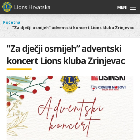
Skoči
Lions Hrvatska
MENI
na
glavni
O
O nama
Glavni
Početna
Vi
sadržaj
"Za dječji osmijeh” adventski koncert Lions kluba Zrinjevac
izbornik
nama
ste
Lions Distrikt 126
Lions
ovdje
Distrikt
"Za dječji osmijeh” adventski
Naši projekti
126
koncert Lions kluba Zrinjevac
Naši
Aktivnosti
projekti
Aktivnosti