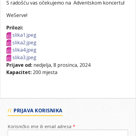
S radošću vas očekujemo na Adventskom koncertu!
WeServe!
Prilozi:
slika1.jpeg
slika2.jpeg
slika4.jpeg
slika3.jpeg
Prijave od:
nedjelja, 8 prosinca, 2024
Kapacitet:
200 mjesta
PRIJAVA KORISNIKA
Korisničko ime ili email adresa
*