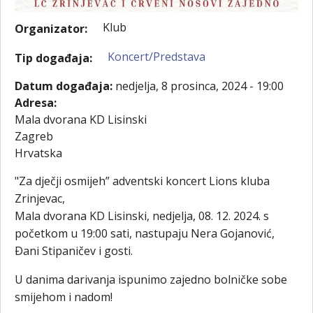
Klub
Organizator:
Koncert/Predstava
Tip događaja:
Datum događaja:
nedjelja, 8 prosinca, 2024 - 19:00
Adresa:
Mala dvorana KD Lisinski
Zagreb
Hrvatska
"Za dječji osmijeh” adventski koncert Lions kluba
Zrinjevac,
Mala dvorana KD Lisinski, nedjelja, 08. 12. 2024. s
početkom u 19:00 sati, nastupaju Nera Gojanović,
Ðani Stipaničev i gosti.
U danima darivanja ispunimo zajedno bolničke sobe
smijehom i nadom!