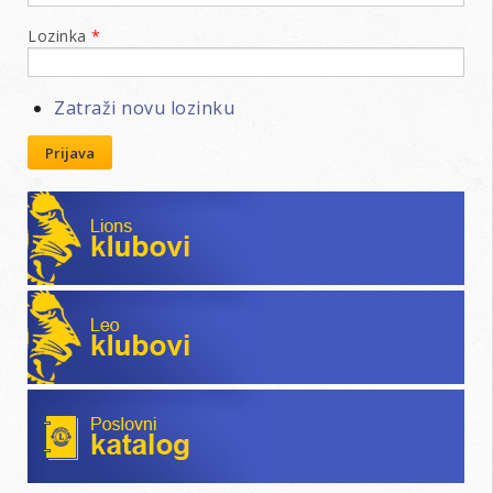
Lozinka
*
Zatraži novu lozinku
Prijava
Lions klubovi
Leo klubovi
Poslovni katalog