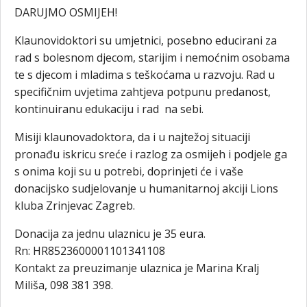
DARUJMO OSMIJEH!
Klaunovidoktori su umjetnici, posebno educirani za
rad s bolesnom djecom, starijim i nemoćnim osobama
te s djecom i mladima s teškoćama u razvoju. Rad u
specifičnim uvjetima zahtjeva potpunu predanost,
kontinuiranu edukaciju i rad na sebi.
Misiji klaunovadoktora, da i u najtežoj situaciji
pronađu iskricu sreće i razlog za osmijeh i podjele ga
s onima koji su u potrebi, doprinjeti će i vaše
donacijsko sudjelovanje u humanitarnoj akciji Lions
kluba Zrinjevac Zagreb.
Donacija za jednu ulaznicu je 35 eura.
Rn: HR8523600001101341108
Kontakt za preuzimanje ulaznica je Marina Kralj
Miliša, 098 381 398.