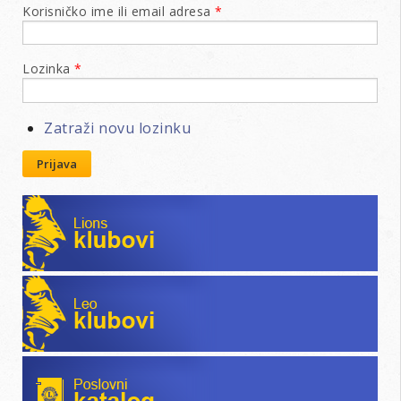
Korisničko ime ili email adresa
*
Lozinka
*
Zatraži novu lozinku
Prijava
Lions klubovi
Leo klubovi
Poslovni katalog