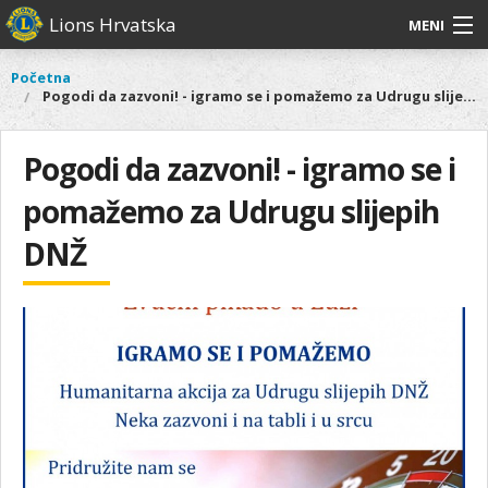
Skoči
Lions Hrvatska
MENI
na
glavni
O
O nama
Glavni
Početna
Vi
sadržaj
Pogodi da zazvoni! - igramo se i pomažemo za Udrugu slijepih DNŽ
izbornik
nama
ste
Lions Distrikt 126
Lions
ovdje
Distrikt
Pogodi da zazvoni! - igramo se i
Naši projekti
126
pomažemo za Udrugu slijepih
Naši
Aktivnosti
projekti
DNŽ
Aktivnosti