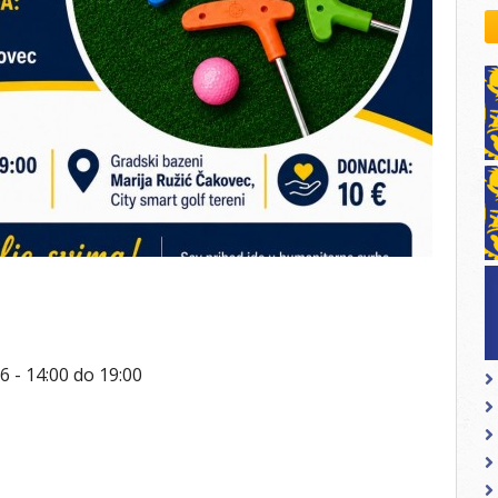
kovodstvo Leo Distrikta
daci o LEO D-126 i kontakt
26 -
14:00
do
19:00