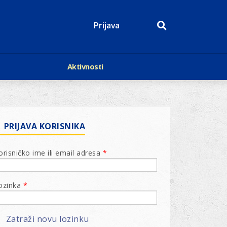
Prijava
Aktivnosti
Događaji
p
Kalendar
Mediji o nama
roge
Lions Magazin
PRIJAVA KORISNIKA
orisničko ime ili email adresa
*
ozinka
*
Zatraži novu lozinku