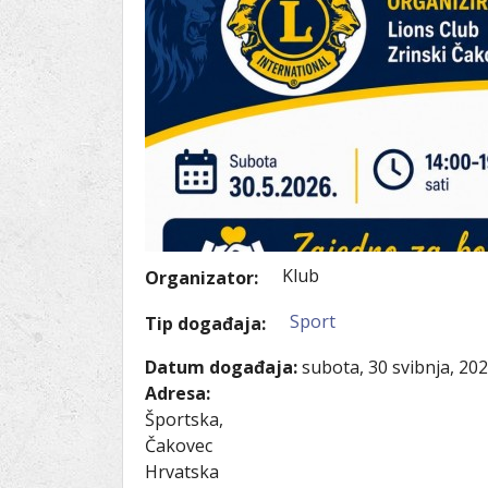
Ru
Lions International
Po
Club finder
Klub
Organizator:
Sport
Tip događaja:
Datum događaja:
subota, 30 svibnja, 20
Adresa:
Športska,
Čakovec
Hrvatska