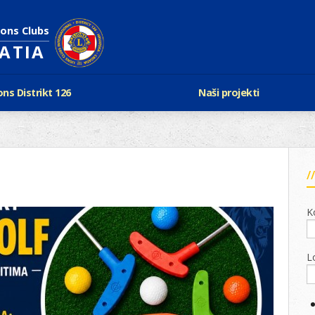
ions Clubs
OATIA
ons Distrikt 126
Naši projekti
vijest Lionsa
LCIF
ons i Leo klubovi
Razmjena mladeži i kam
Karta klubova
Poster mira
Gdje se sastaju
Regata jedrima protiv d
Foto natječaj
tualna Lions godina
Lions QUEST
K
Aktualno rukovodstvo D-126
Lions vinograd dobrote
Kabinet
Projekti klubova
Ustroj
L
New Voices
Podaci o D-126 i kontakt
verneri 126