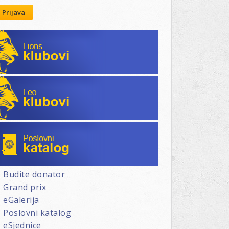
Prijava
Lions klubovi
Leo klubovi
Poslovni katalog
Budite donator
Grand prix
eGalerija
Poslovni katalog
eSjednice