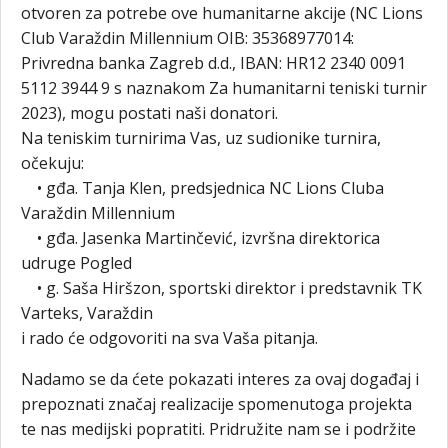
otvoren za potrebe ove humanitarne akcije (NC Lions
Club Varaždin Millennium OIB: 35368977014:
Privredna banka Zagreb d.d., IBAN: HR12 2340 0091
5112 3944 9 s naznakom Za humanitarni teniski turnir
2023), mogu postati naši donatori.
Na teniskim turnirima Vas, uz sudionike turnira,
očekuju:
• gđa. Tanja Klen, predsjednica NC Lions Cluba
Varaždin Millennium
• gđa. Jasenka Martinčević, izvršna direktorica
udruge Pogled
• g. Saša Hiršzon, sportski direktor i predstavnik TK
Varteks, Varaždin
i rado će odgovoriti na sva Vaša pitanja.
Nadamo se da ćete pokazati interes za ovaj događaj i
prepoznati značaj realizacije spomenutoga projekta
te nas medijski popratiti. Pridružite nam se i podržite