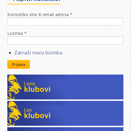
Korisničko ime ili email adresa
*
Lozinka
*
Zatraži novu lozinku
Prijava
Lions klubovi
Leo klubovi
Poslovni katalog