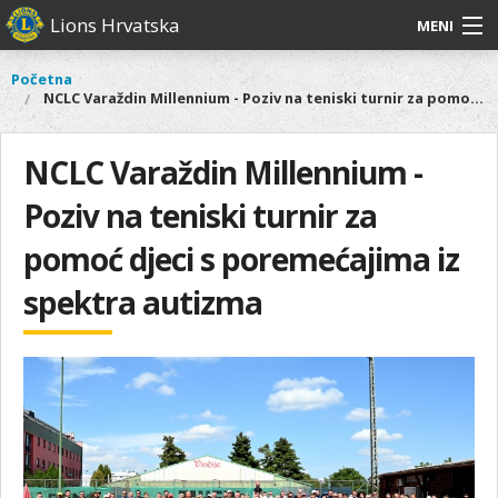
Skoči
Lions Hrvatska
MENI
na
glavni
O
O nama
Glavni
Početna
Vi
sadržaj
NCLC Varaždin Millennium - Poziv na teniski turnir za pomoć djeci s poremećajima iz spektra autizma
izbornik
nama
ste
Lions Distrikt 126
Lions
ovdje
Distrikt
NCLC Varaždin Millennium -
Naši projekti
126
Poziv na teniski turnir za
Naši
Aktivnosti
projekti
pomoć djeci s poremećajima iz
Aktivnosti
spektra autizma