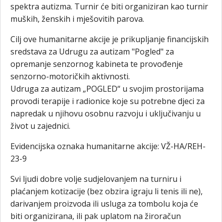
spektra autizma. Turnir će biti organiziran kao turnir
muških, ženskih i mješovitih parova.
Cilj ove humanitarne akcije je prikupljanje financijskih
sredstava za Udrugu za autizam "Pogled" za
opremanje senzornog kabineta te provođenje
senzorno-motoričkih aktivnosti.
Udruga za autizam „POGLED“ u svojim prostorijama
provodi terapije i radionice koje su potrebne djeci za
napredak u njihovu osobnu razvoju i uključivanju u
život u zajednici.
Evidencijska oznaka humanitarne akcije: VŽ-HA/REH-
23-9
Svi ljudi dobre volje sudjelovanjem na turniru i
plaćanjem kotizacije (bez obzira igraju li tenis ili ne),
darivanjem proizvoda ili usluga za tombolu koja će
biti organizirana, ili pak uplatom na žiroračun