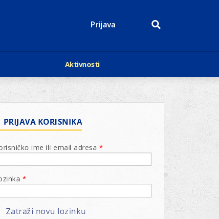
Prijava
Aktivnosti
Događaji
p
Kalendar
Mediji o nama
roge
Lions Magazin
PRIJAVA KORISNIKA
orisničko ime ili email adresa
*
ozinka
*
Zatraži novu lozinku