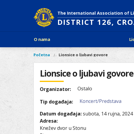
Skoči
na
The International Association of L
glavni
DISTRICT 126, CR
sadržaj
Glavni
O nama
Li
izbornik
Povijest Lions Internationala
Po
O
Glavni
Početna
Lionsice o ljubavi govore
Vi
Ciljevi predsjednika LCI
Li
izbornik
nama
ste
Rječnik lionističkih natpisa
Lions
ovdje
Lionsice o ljubavi govore
Što treba znati o Lionsima?
Distrikt
Područja djelovanja
126
Ak
Ostalo
Dijabetes
Organizator:
Naši
Slijepi i slabovidni
projekti
Koncert/Predstava
Tip događaja:
Glad
Aktivnosti
Zaštita okoliša
Datum događaja:
subota, 14 rujna, 2024
Rak kod djece
Adresa:
Gu
Knežev dvor u Stonu
Linkovi