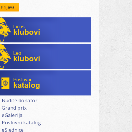
Prijava
Lions klubovi
Leo klubovi
Poslovni katalog
Budite donator
Grand prix
eGalerija
Poslovni katalog
eSjednice