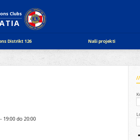
ions Clubs
OATIA
ons Distrikt 126
Naši projekti
vijest Lionsa
LCIF
ons i Leo klubovi
Razmjena mladeži i kam
Karta klubova
Poster mira
Gdje se sastaju
Regata jedrima protiv d
Foto natječaj
tualna Lions godina
Lions QUEST
K
Aktualno rukovodstvo D-126
Lions vinograd dobrote
Kabinet
Projekti klubova
Ustroj
L
New Voices
 -
19:00
do
20:00
Podaci o D-126 i kontakt
verneri 126