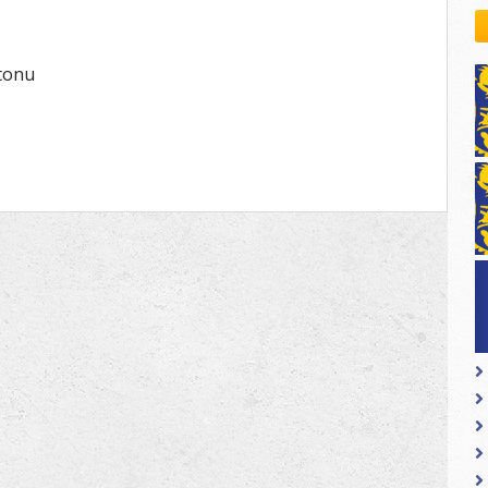
kovodstvo Leo Distrikta
daci o LEO D-126 i kontakt
Stonu