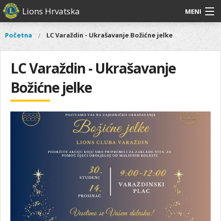
Skoči
Lions Hrvatska
MENI
na
glavni
O
O nama
Glavni
Početna
LC Varaždin - Ukrašavanje Božićne jelke
Vi
sadržaj
izbornik
nama
ste
Lions Distrikt 126
Lions
ovdje
LC Varaždin - Ukrašavanje
Distrikt
Naši projekti
126
Božićne jelke
Naši
Aktivnosti
projekti
Aktivnosti