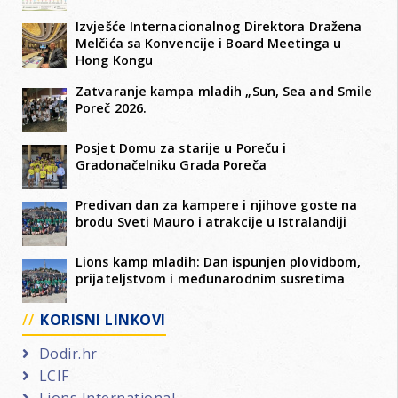
Izvješće Internacionalnog Direktora Dražena
Melčića sa Konvencije i Board Meetinga u
Hong Kongu
Zatvaranje kampa mladih „Sun, Sea and Smile
Poreč 2026.
Posjet Domu za starije u Poreču i
Gradonačelniku Grada Poreča
Predivan dan za kampere i njihove goste na
brodu Sveti Mauro i atrakcije u Istralandiji
Lions kamp mladih: Dan ispunjen plovidbom,
prijateljstvom i međunarodnim susretima
KORISNI LINKOVI
Dodir.hr
LCIF
Lions International