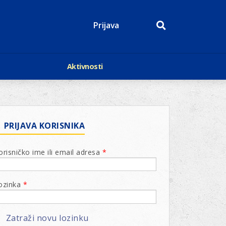
Prijava
Aktivnosti
Događaji
p
Kalendar
Mediji o nama
roge
Lions Magazin
PRIJAVA KORISNIKA
orisničko ime ili email adresa
*
ozinka
*
Zatraži novu lozinku