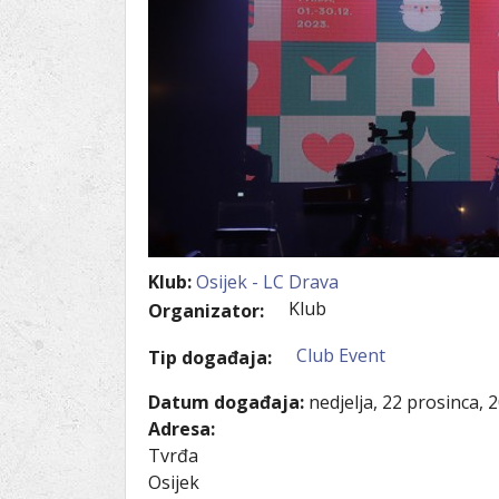
Ru
Lions International
Po
Club finder
Klub:
Osijek - LC Drava
Klub
Organizator:
Club Event
Tip događaja:
Datum događaja:
nedjelja, 22 prosinca, 
Adresa:
Tvrđa
Osijek