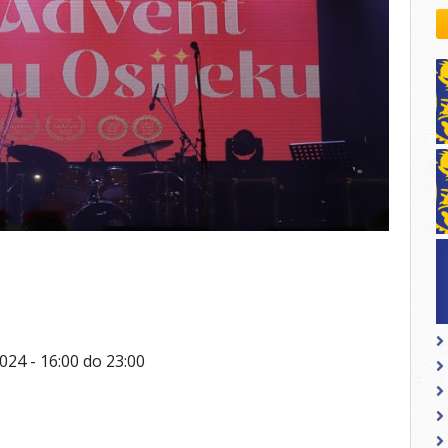
kovodstvo Leo Distrikta
daci o LEO D-126 i kontakt
2024 -
16:00
do
23:00