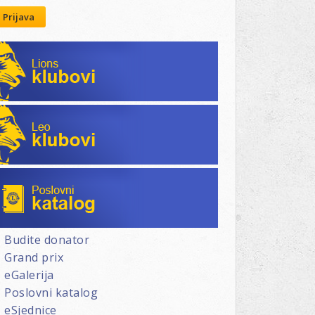
Prijava
Lions klubovi
Leo klubovi
Poslovni katalog
Budite donator
Grand prix
eGalerija
Poslovni katalog
eSjednice