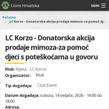
Skoči
Lions Hrvatska
MENI
na
glavni
O
O nama
Glavni
Početna
Vi
sadržaj
LC Korzo - Donatorska akcija prodaje mimoza-za pomoć djeci s poteškoćama u govoru
izbornik
nama
ste
Lions Distrikt 126
Lions
ovdje
Distrikt
LC Korzo - Donatorska akcija
Naši projekti
126
prodaje mimoza-za pomoć
Naši
Aktivnosti
projekti
djeci s poteškoćama u govoru
Aktivnosti
Klub:
Rijeka - LC Korzo
Klub
Organizator:
Club Event
Tip događaja:
Datum događaja:
subota, 14 veljače, 2026 -
16:00
do
18:00
Adresa: