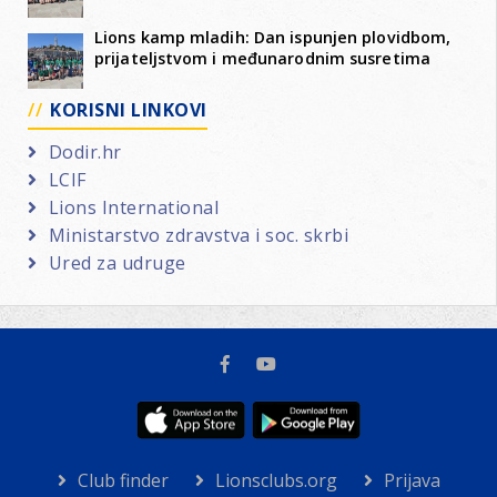
Lions kamp mladih: Dan ispunjen plovidbom,
prijateljstvom i međunarodnim susretima
KORISNI LINKOVI
Dodir.hr
LCIF
Lions International
Ministarstvo zdravstva i soc. skrbi
Ured za udruge
Club finder
Lionsclubs.org
Prijava