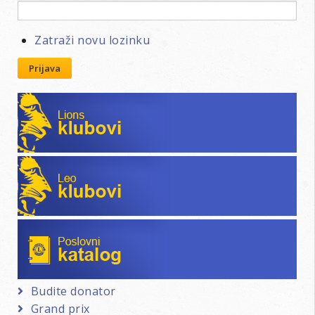
Zatraži novu lozinku
Prijava
Lions klubovi
Leo klubovi
Poslovni katalog
Budite donator
Grand prix