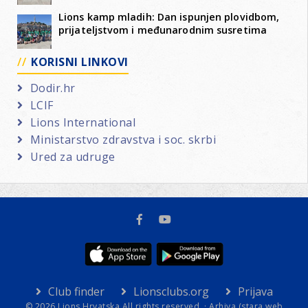
Lions kamp mladih: Dan ispunjen plovidbom,
prijateljstvom i međunarodnim susretima
KORISNI LINKOVI
Dodir.hr
LCIF
Lions International
Ministarstvo zdravstva i soc. skrbi
Ured za udruge
Club finder
Lionsclubs.org
Prijava
© 2026 Lions Hrvatska All rights reserved. ·
Arhiva (stara web