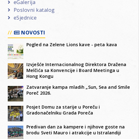
eGalerija
Poslovni katalog
eSjednice
NOVOSTI
Pogled na Zelene Lions kave - peta kava
Izvješće Internacionalnog Direktora Dražena
Melčića sa Konvencije i Board Meetinga u
Hong Kongu
Zatvaranje kampa mladih „Sun, Sea and Smile
Poreč 2026.
Posjet Domu za starije u Poreču i
Gradonačelniku Grada Poreča
Predivan dan za kampere i njihove goste na
brodu Sveti Mauro i atrakcije u Istralandiji