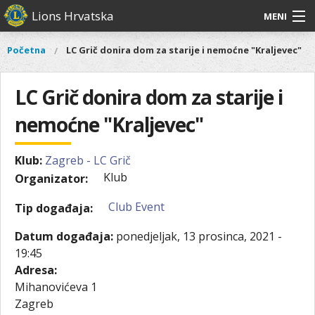
Skoči
Lions Hrvatska
MENI
na
glavni
O
O nama
Glavni
Početna
LC Grič donira dom za starije i nemoćne "Kraljevec"
Vi
sadržaj
izbornik
nama
ste
Lions Distrikt 126
Lions
ovdje
LC Grič donira dom za starije i
Distrikt
Naši projekti
126
nemoćne "Kraljevec"
Naši
Aktivnosti
projekti
Klub:
Zagreb - LC Grič
Aktivnosti
Klub
Organizator:
Club Event
Tip događaja:
Datum događaja:
ponedjeljak, 13 prosinca, 2021 -
19:45
Adresa:
Mihanovićeva 1
Zagreb