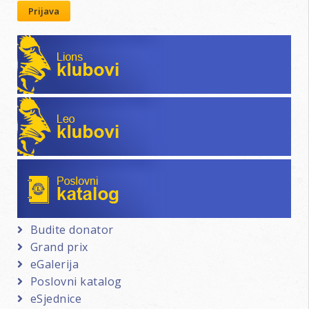
Prijava
Lions klubovi
Leo klubovi
Poslovni katalog
Budite donator
Grand prix
eGalerija
Poslovni katalog
eSjednice