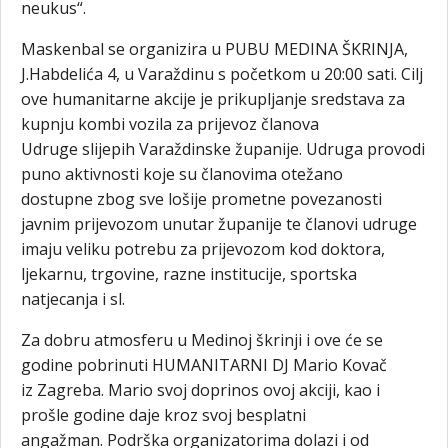
neukus“.
Maskenbal se organizira u PUBU MEDINA ŠKRINJA,
J.Habdelića 4, u Varaždinu s početkom u 20:00 sati. Cilj
ove humanitarne akcije je prikupljanje sredstava za
kupnju kombi vozila za prijevoz članova
Udruge slijepih Varaždinske županije. Udruga provodi
puno aktivnosti koje su članovima otežano
dostupne zbog sve lošije prometne povezanosti
javnim prijevozom unutar županije te članovi udruge
imaju veliku potrebu za prijevozom kod doktora,
ljekarnu, trgovine, razne institucije, sportska
natjecanja i sl.
Za dobru atmosferu u Medinoj škrinji i ove će se
godine pobrinuti HUMANITARNI DJ Mario Kovač
iz Zagreba. Mario svoj doprinos ovoj akciji, kao i
prošle godine daje kroz svoj besplatni
angažman. Podrška organizatorima dolazi i od