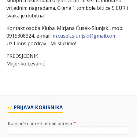
sklopu maskenbala organizirati će se i tombola sa
vrijednim nagradama. Cijena 1 tombole biti će 5 EUR i
svaka je dobitna!
Kontakt osoba Kluba: Mirjana Čusek-Slunjski, mob:
0915308324, e-mail:
m.cusek.slunjski@gmail.com
Uz Lions pozdrav - Mi služimo!
PREDSJEDNIK
Miljenko Levanić
PRIJAVA KORISNIKA
Korisničko ime ili email adresa
*