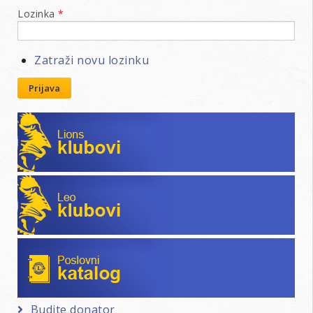
Lozinka
*
Zatraži novu lozinku
Prijava
Lions klubovi
Leo klubovi
Poslovni katalog
Budite donator