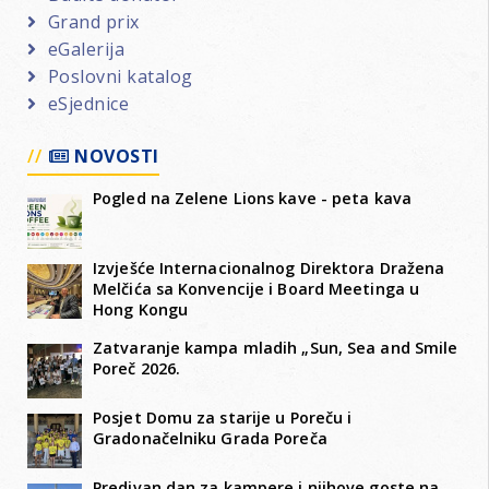
Grand prix
eGalerija
Poslovni katalog
eSjednice
NOVOSTI
Pogled na Zelene Lions kave - peta kava
Izvješće Internacionalnog Direktora Dražena
Melčića sa Konvencije i Board Meetinga u
Hong Kongu
Zatvaranje kampa mladih „Sun, Sea and Smile
Poreč 2026.
Posjet Domu za starije u Poreču i
Gradonačelniku Grada Poreča
Predivan dan za kampere i njihove goste na