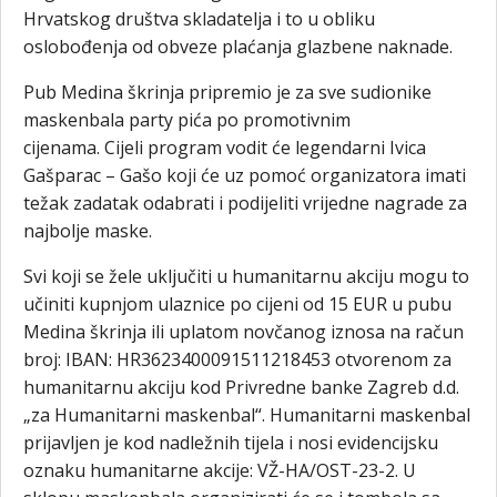
Hrvatskog društva skladatelja i to u obliku
oslobođenja od obveze plaćanja glazbene naknade.
Pub Medina škrinja pripremio je za sve sudionike
maskenbala party pića po promotivnim
cijenama. Cijeli program vodit će legendarni Ivica
Gašparac – Gašo koji će uz pomoć organizatora imati
težak zadatak odabrati i podijeliti vrijedne nagrade za
najbolje maske.
Svi koji se žele uključiti u humanitarnu akciju mogu to
učiniti kupnjom ulaznice po cijeni od 15 EUR u pubu
Medina škrinja ili uplatom novčanog iznosa na račun
broj: IBAN: HR3623400091511218453 otvorenom za
humanitarnu akciju kod Privredne banke Zagreb d.d.
„za Humanitarni maskenbal“. Humanitarni maskenbal
prijavljen je kod nadležnih tijela i nosi evidencijsku
oznaku humanitarne akcije: VŽ-HA/OST-23-2. U