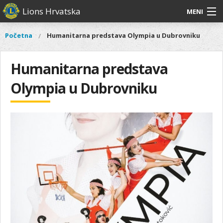
Skoči
Lions Hrvatska
MENI
na
glavni
O
O nama
Glavni
Početna
Humanitarna predstava Olympia u Dubrovniku
Vi
sadržaj
izbornik
nama
ste
Lions Distrikt 126
Lions
ovdje
Humanitarna predstava
Distrikt
Naši projekti
126
Olympia u Dubrovniku
Naši
Aktivnosti
projekti
Aktivnosti