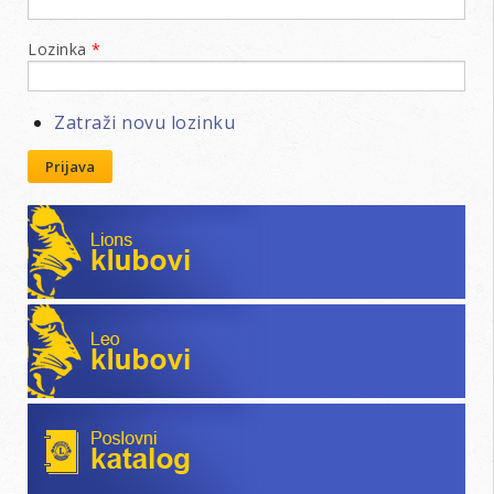
Lozinka
*
Zatraži novu lozinku
Prijava
Lions klubovi
Leo klubovi
Poslovni katalog