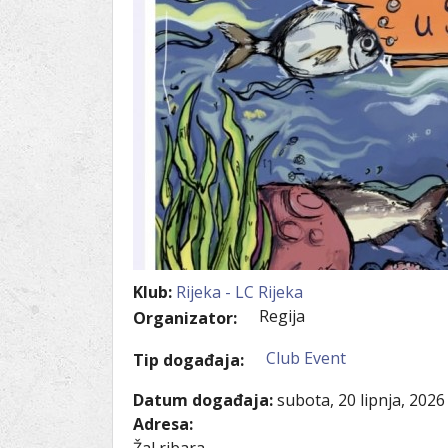
Ru
Lions International
Po
Club finder
Klub:
Rijeka - LC Rijeka
Regija
Organizator:
Club Event
Tip događaja:
Datum događaja:
subota, 20 lipnja, 2026
Adresa: