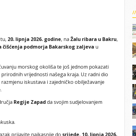
otu,
20. lipnja 2026. godine
, na
Žalu ribara u Bakru
,
a čišćenja podmorja Bakarskog zaljeva
u
čuvanju morskog okoliša te još jednom pokazati
i prirodnih vrijednosti našega kraja. Uz radni dio
, razmjenu iskustava i zajedničko obilježavanje
.
dručja
Regije Zapad
da svojim sudjelovanjem
akuska.
azak prijavite najkasnije do
srijede, 10. lipnja 2026.