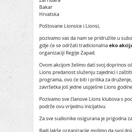
Žal ribara
Bakar
Hrvatska
Poštovane Lionsice i Lionsi,
pozivamo vas da nam se pridružite u sub
gdje će se održati tradicionalna
eko akcij
organizaciji Regije Zapad.
Ovom akcijom želimo dati svoj doprinos o
Lions predanost služenju zajednici i zaštit
programa, ovo će biti i prilika za druženje
završetka još jedne uspješne Lions godine
Pozivamo sve članove Lions klubova s po
podrže ovu vrijednu inicijativu.
Za sve sudionike osigurana je prigodna z
Radi lakše organizacije molimo da svoj dol