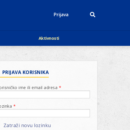
Prijava
Aktivnosti
Događaji
p
Kalendar
Mediji o nama
roge
Lions Magazin
PRIJAVA KORISNIKA
orisničko ime ili email adresa
*
ozinka
*
Zatraži novu lozinku