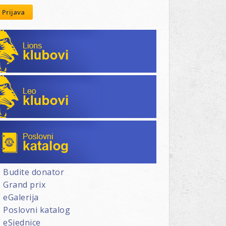
Prijava
Lions klubovi
Leo klubovi
Poslovni katalog
Budite donator
Grand prix
eGalerija
Poslovni katalog
eSjednice