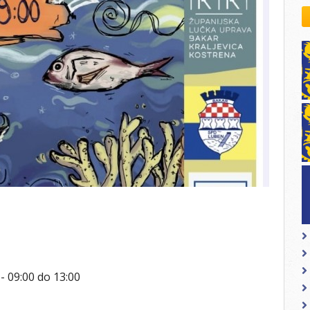
kovodstvo Leo Distrikta
daci o LEO D-126 i kontakt
 -
09:00
do
13:00