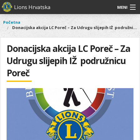
Skoči
Lions Hrvatska
MENI
na
glavni
O
O nama
Glavni
Početna
Vi
sadržaj
Donacijska akcija LC Poreč – Za Udrugu slijepih IŽ podružnicu Poreč
izbornik
nama
ste
Lions Distrikt 126
Lions
ovdje
Distrikt
Donacijska akcija LC Poreč – Za
Naši projekti
126
Udrugu slijepih IŽ podružnicu
Naši
Aktivnosti
projekti
Poreč
Aktivnosti