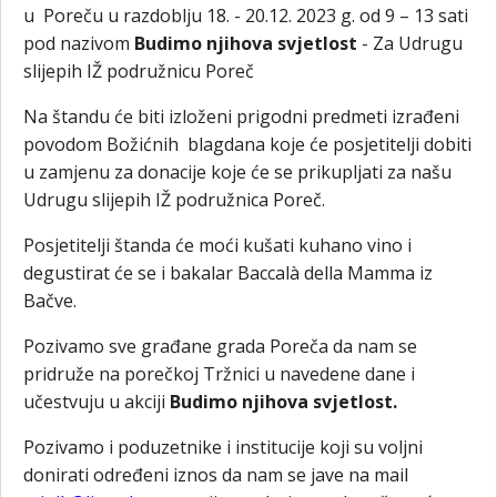
u Poreču u razdoblju 18. - 20.12. 2023 g. od 9 – 13 sati
pod nazivom
Budimo njihova svjetlost
- Za Udrugu
slijepih IŽ podružnicu Poreč
Na štandu će biti izloženi prigodni predmeti izrađeni
povodom Božićnih blagdana koje će posjetitelji dobiti
u zamjenu za donacije koje će se prikupljati za našu
Udrugu slijepih IŽ podružnica Poreč.
Posjetitelji štanda će moći kušati kuhano vino i
degustirat će se i bakalar Baccalà della Mamma iz
Bačve.
Pozivamo sve građane grada Poreča da nam se
pridruže na porečkoj Tržnici u navedene dane i
učestvuju u akciji
Budimo njihova svjetlost.
Pozivamo i poduzetnike i institucije koji su voljni
donirati određeni iznos da nam se jave na mail