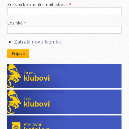
Korisničko ime ili email adresa
*
Lozinka
*
Zatraži novu lozinku
Prijava
Lions klubovi
Leo klubovi
Poslovni katalog