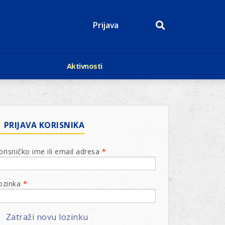
Prijava
Aktivnosti
Događaji
p
Kalendar
Mediji o nama
roge
Lions Magazin
PRIJAVA KORISNIKA
orisničko ime ili email adresa
*
ozinka
*
Zatraži novu lozinku