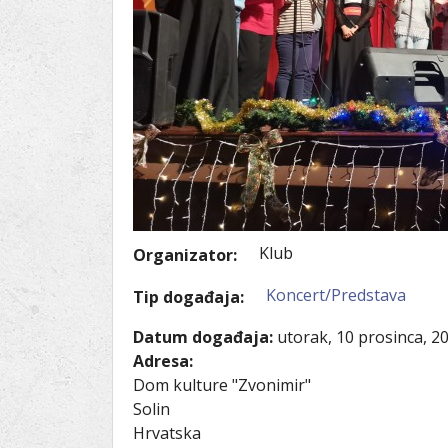
Ru
Lions International
Po
Club finder
Klub
Organizator:
Koncert/Predstava
Tip događaja:
Datum događaja:
utorak, 10 prosinca, 2
Adresa:
Dom kulture "Zvonimir"
Solin
Hrvatska