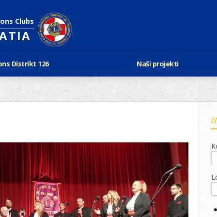
ions Clubs
OATIA
ons Distrikt 126
Naši projekti
vijest Lionsa
LCIF
ons i Leo klubovi
Razmjena mladeži i kam
Karta klubova
Poster mira
Gdje se sastaju
Regata jedrima protiv d
Foto natječaj
tualna Lions godina
Lions QUEST
K
Aktualno rukovodstvo D-126
Lions vinograd dobrote
Kabinet
Projekti klubova
Ustroj
L
New Voices
Podaci o D-126 i kontakt
verneri 126