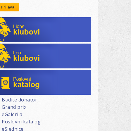
Prijava
Lions klubovi
Leo klubovi
Poslovni katalog
Budite donator
Grand prix
eGalerija
Poslovni katalog
eSjednice