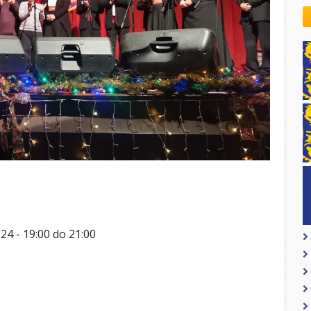
kovodstvo Leo Distrikta
daci o LEO D-126 i kontakt
024 -
19:00
do
21:00