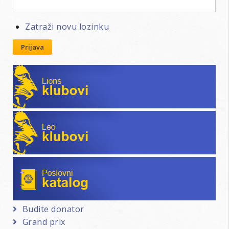
Zatraži novu lozinku
Prijava
Lions klubovi
Leo klubovi
Poslovni katalog
Budite donator
Grand prix