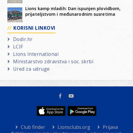
Lions kamp mladih: Dan ispunjen plovidbom,
prijateljstvom i međunarodnim susretima
KORISNI LINKOVI
Dodir.hr
LCIF
Lions International
Ministarstvo zdravstva i soc. skrbi
Ured za udruge
Club finder
Lionsclubs.org
Prijava