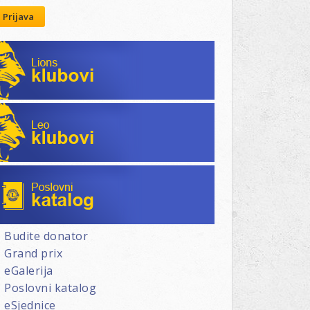
Prijava
Lions klubovi
Leo klubovi
Poslovni katalog
Budite donator
Grand prix
eGalerija
Poslovni katalog
eSjednice