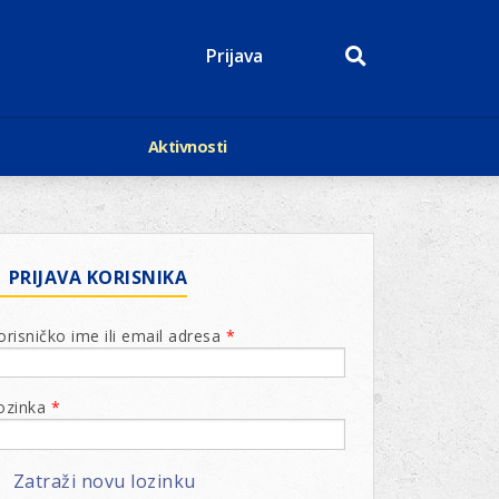
Prijava
Aktivnosti
Događaji
p
Kalendar
Mediji o nama
roge
Lions Magazin
PRIJAVA KORISNIKA
orisničko ime ili email adresa
*
ozinka
*
Zatraži novu lozinku