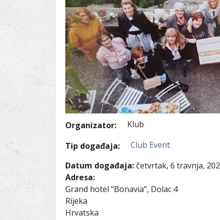
Ru
Lions International
Po
Club finder
Klub
Organizator:
Club Event
Tip događaja:
Datum događaja:
četvrtak, 6 travnja, 202
Adresa:
Grand hotel "Bonavia", Dolac 4
Rijeka
Hrvatska