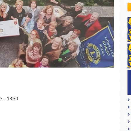
kovodstvo Leo Distrikta
daci o LEO D-126 i kontakt
3 - 13:30