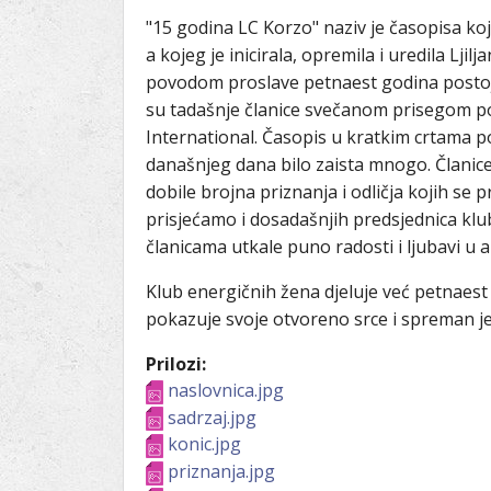
"15 godina LC Korzo" naziv je časopisa koji
a kojeg je inicirala, opremila i uredila Lj
povodom proslave petnaest godina postoj
su tadašnje članice svečanom prisegom p
International. Časopis u kratkim crtama po
današnjeg dana bilo zaista mnogo. Članice
dobile brojna priznanja i odličja kojih se
prisjećamo i dosadašnjih predsjednica kl
članicama utkale puno radosti i ljubavi u 
Klub energičnih žena djeluje već petnaest
pokazuje svoje otvoreno srce i spreman 
Prilozi:
naslovnica.jpg
sadrzaj.jpg
konic.jpg
priznanja.jpg