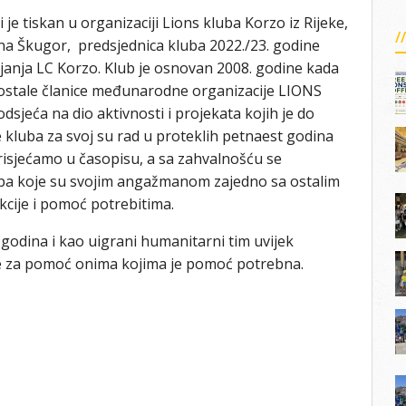
 je tiskan u organizaciji Lions kluba Korzo iz Rijeke,
iljana Škugor, predsjednica kluba 2022./23. godine
anja LC Korzo. Klub je osnovan 2008. godine kada
ostale članice međunarodne organizacije LIONS
dsjeća na dio aktivnosti i projekata kojih je do
 kluba za svoj su rad u proteklih petnaest godina
 prisjećamo u časopisu, a sa zahvalnošću se
uba koje su svojim angažmanom zajedno sa ostalim
akcije i pomoć potrebitima.
 godina i kao uigrani humanitarni tim uvijek
je za pomoć onima kojima je pomoć potrebna.