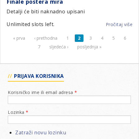
Finale postera mira
Sj
Ka
Detalji će biti naknadno upisani
D-
Unlimited slots left.
12
Pročitaj više
o
Hr
Fin
« prva
‹ prethodna
1
2
3
4
5
6
u
Stranice
po
Vu
mi
7
sljedeća ›
posljednja »
PRIJAVA KORISNIKA
Korisničko ime ili email adresa
*
Lozinka
*
Zatraži novu lozinku