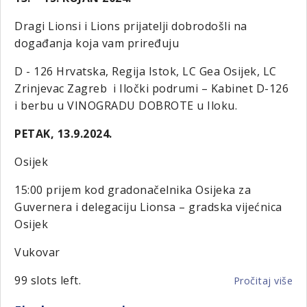
RA
Dragi Lionsi i Lions prijatelji dobrodošli na
LK
DU
događanja koja vam priređuju
SV
D - 126 Hrvatska, Regija Istok, LC Gea Osijek, LC
VL
Zrinjevac Zagreb i Iločki podrumi – Kabinet D-126
i berbu u VINOGRADU DOBROTE u Iloku.
PETAK, 13.9.2024.
Osijek
15:00 prijem kod gradonačelnika Osijeka za
Guvernera i delegaciju Lionsa – gradska vijećnica
Osijek
Vukovar
99 slots left.
Pročitaj više
o
1.