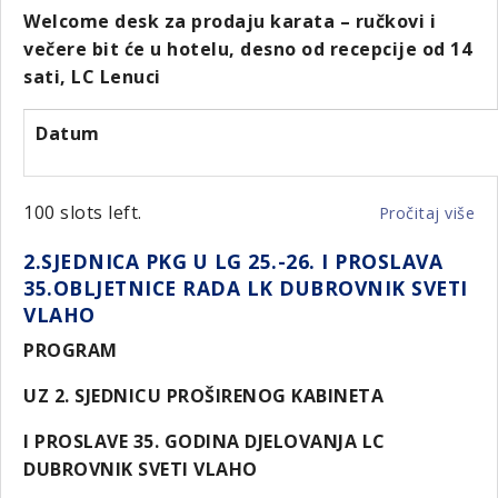
Welcome desk za prodaju karata – ručkovi i
večere bit će u hotelu, desno od recepcije od 14
sati, LC Lenuci
Datum
100 slots left.
Pročitaj više
o
3.
2.SJEDNICA PKG U LG 25.-26. I PROSLAVA
PR
35.OBLJETNICE RADA LK DUBROVNIK SVETI
KA
VLAHO
GU
U
PROGRAM
LG
20
UZ 2. SJEDNICU PROŠIRENOG KABINETA
26
I PROSLAVE 35. GODINA DJELOVANJA LC
U
DUBROVNIK SVETI VLAHO
ZA