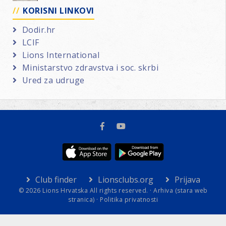
KORISNI LINKOVI
Dodir.hr
LCIF
Lions International
Ministarstvo zdravstva i soc. skrbi
Ured za udruge
Club finder
Lionsclubs.org
Prijava
© 2026 Lions Hrvatska All rights reserved. ·
Arhiva (stara web
stranica)
·
Politika privatnosti