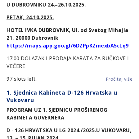
U DUBROVNIKU 24.–26.10.2025.
PETAK, 24.10.2025.
HOTEL IVKA DUBROVNIK,
Ul. od Svetog Mihajla
21, 20000 Dubrovnik
https://maps.app.goo.gl/6DZPpKZmexbA5cLq9
17:00 DOLAZAK I PRODAJA KARATA ZA RUČKOVE I
VEČERE
97 slots left.
Pročitaj više
o
2.
1. Sjednica Kabineta D-126 Hrvatska u
PK
Vukovaru
U
LG
PROGRAM UZ 1. SJEDNICU PROŠIRENOG
25.
KABINETA GUVERNERA
I
PR
D - 126 HRVATSKA U LG 2024./2025.U VUKOVARU,
35
13. – 15. RUJAN 2024.