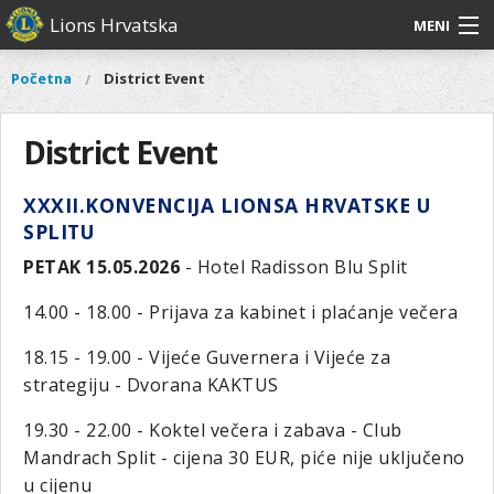
Skoči
Lions Hrvatska
MENI
na
glavni
O
O nama
Glavni
Početna
District Event
Vi
sadržaj
izbornik
nama
ste
Lions Distrikt 126
Lions
ovdje
District Event
Distrikt
Naši projekti
126
XXXII.KONVENCIJA LIONSA HRVATSKE U
Naši
Aktivnosti
SPLITU
projekti
Aktivnosti
PETAK 15.05.2026
- Hotel Radisson Blu Split
14.00 - 18.00 - Prijava za kabinet i plaćanje večera
18.15 - 19.00 - Vijeće Guvernera i Vijeće za
strategiju - Dvorana KAKTUS
19.30 - 22.00 - Koktel večera i zabava - Club
Mandrach Split - cijena 30 EUR, piće nije uključeno
u cijenu