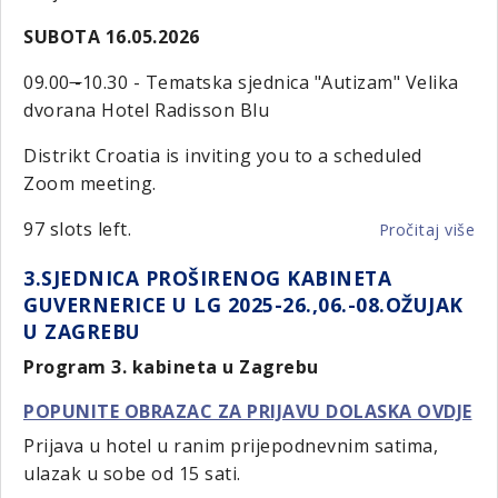
SUBOTA 16.05.2026
09.00
-
10.30 - Tematska sjednica "Autizam" Velika
dvorana Hotel Radisson Blu
Distrikt Croatia is inviting you to a scheduled
Zoom meeting.
97 slots left.
Pročitaj više
o
XX
3.SJEDNICA PROŠIRENOG KABINETA
LI
GUVERNERICE U LG 2025-26.,06.-08.OŽUJAK
HR
U ZAGREBU
U
SP
Program 3. kabineta u Zagrebu
POPUNITE OBRAZAC ZA PRIJAVU DOLASKA OVDJE
Prijava u hotel u ranim prijepodnevnim satima,
ulazak u sobe od 15 sati.