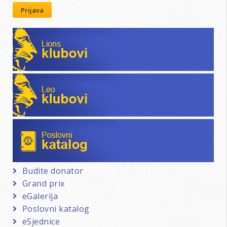
Prijava
Lions klubovi
Leo klubovi
Poslovni katalog
Budite donator
Grand prix
eGalerija
Poslovni katalog
eSjednice