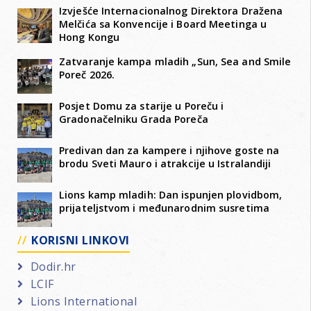
Izvješće Internacionalnog Direktora Dražena
Melčića sa Konvencije i Board Meetinga u
Hong Kongu
Zatvaranje kampa mladih „Sun, Sea and Smile
Poreč 2026.
Posjet Domu za starije u Poreču i
Gradonačelniku Grada Poreča
Predivan dan za kampere i njihove goste na
brodu Sveti Mauro i atrakcije u Istralandiji
Lions kamp mladih: Dan ispunjen plovidbom,
prijateljstvom i međunarodnim susretima
KORISNI LINKOVI
Dodir.hr
LCIF
Lions International