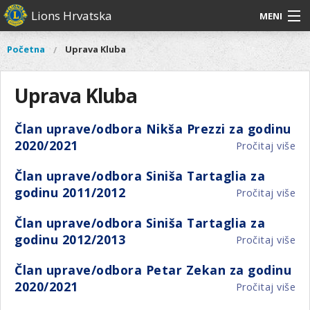
Skoči
Lions Hrvatska
MENI
na
glavni
O
O nama
Glavni
Početna
Uprava Kluba
Vi
sadržaj
izbornik
nama
ste
Lions Distrikt 126
Lions
ovdje
Uprava Kluba
Distrikt
Naši projekti
126
Član uprave/odbora Nikša Prezzi za godinu
Naši
Aktivnosti
2020/2021
Pročitaj više
o
projekti
Čl
Aktivnosti
Član uprave/odbora Siniša Tartaglia za
up
godinu 2011/2012
Pročitaj više
o
Ni
Čl
Pre
Član uprave/odbora Siniša Tartaglia za
up
za
godinu 2012/2013
Pročitaj više
o
Sin
go
Čl
Ta
20
Član uprave/odbora Petar Zekan za godinu
up
za
2020/2021
Pročitaj više
o
Sin
go
Čl
Ta
20