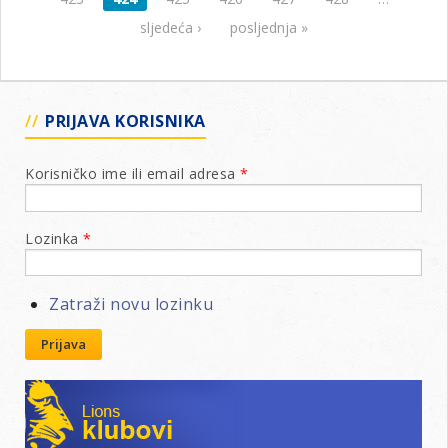
Vit
20
sljedeća ›
posljednja »
za
go
20
PRIJAVA KORISNIKA
Korisničko ime ili email adresa
*
Lozinka
*
Zatraži novu lozinku
Prijava
Lions klubovi