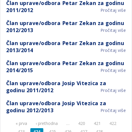
Član uprave/odbora Petar Zekan za godinu
up
za
2011/2012
Pročitaj više
o
Pe
go
Čl
Ze
20
Član uprave/odbora Petar Zekan za godinu
up
za
2012/2013
Pročitaj više
o
Pe
go
Čl
Ze
20
Član uprave/odbora Petar Zekan za godinu
up
za
2013/2014
Pročitaj više
o
Pe
go
Čl
Ze
20
Član uprave/odbora Petar Zekan za godinu
up
za
2014/2015
Pročitaj više
o
Pe
go
Čl
Ze
20
Član uprave/odbora Josip Vitezica za
up
za
godinu 2011/2012
Pročitaj više
o
Pe
go
Čl
Ze
20
Član uprave/odbora Josip Vitezica za
up
za
godinu 2012/2013
Pročitaj više
o
Jos
go
Čl
Vit
20
« prva
‹ prethodna
…
420
421
422
Stranice
up
za
Jos
go
423
424
425
426
427
428
…