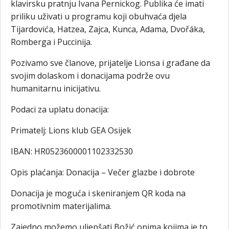
klavirsku pratnju Ivana Pernickog. Publika će imati
priliku uživati u programu koji obuhvaća djela
Tijardovića, Hatzea, Zajca, Kunca, Adama, Dvořáka,
Romberga i Puccinija.
Pozivamo sve članove, prijatelje Lionsa i građane da
svojim dolaskom i donacijama podrže ovu
humanitarnu inicijativu.
Podaci za uplatu donacija:
Primatelj: Lions klub GEA Osijek
IBAN: HR0523600001102332530
Opis plaćanja: Donacija – Večer glazbe i dobrote
Donacija je moguća i skeniranjem QR koda na
promotivnim materijalima.
Zajedno možemo uljepšati Božić onima kojima je to