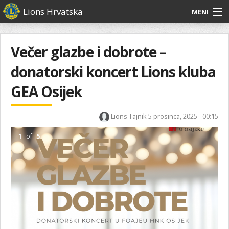
Skoči
Lions Hrvatska
MENI
na
glavni
O
O nama
Glavni
sadržaj
izbornik
nama
Večer glazbe i dobrote –
Lions Distrikt 126
Lions
donatorski koncert Lions kluba
Distrikt
Naši projekti
126
GEA Osijek
Naši
Aktivnosti
projekti
Lions Tajnik
5 prosinca, 2025 - 00:15
Aktivnosti
1
of
5