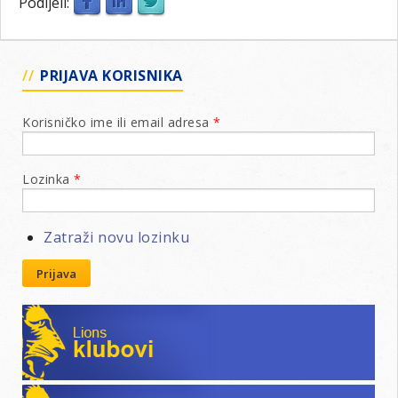
Podijeli:
PRIJAVA KORISNIKA
Korisničko ime ili email adresa
*
Lozinka
*
Zatraži novu lozinku
Prijava
Lions klubovi
Leo klubovi