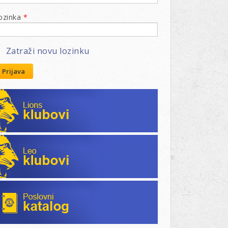
ozinka
*
Zatraži novu lozinku
Prijava
Lions klubovi
Leo klubovi
Poslovni katalog