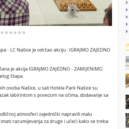
a - LC Našice je održao akciju : IGRAJMO ZAJEDNO
držana je akcija IGRAJMO ZAJEDNO - ZAMIJENIMO
log štapa.
ih osoba Našice, u sali Hotela Park Našice su
lazak labirintom s povezom na očima, dodavanje sa
odličnoj atmosferi zajednički napravili malu
 imati razumijevanja za druge i učeći kako se treba