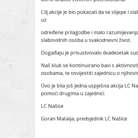
Cilj akcije je bio pokazati da se slijepe i
uz
određene prilagodbe i malo razumijevanja, 
slabovidnih osoba u svakodnevni život.
Događaju je prisustvovalo dvadesetak sudi
Naš klub se kontinuirano bavi s aktivnosti
osobama, te osvijestiti zajednicu o njiho
Ovo je bila još jedna uspješna akcija LC N
pomoći drugima u zajednici.
LC Našice
Goran Mataija, predsjednik LC Našice