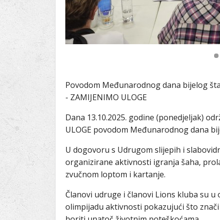
Povodom Međunarodnog dana bijelog štap
- ZAMIJENIMO ULOGE
Dana 13.10.2025. godine (ponedjeljak) o
ULOGE povodom Međunarodnog dana bije
U dogovoru s Udrugom slijepih i slabovidn
organizirane aktivnosti igranja šaha, pro
zvučnom loptom i kartanje.
Članovi udruge i članovi Lions kluba su u 
olimpijadu aktivnosti pokazujući što znači
boriti unatoč životnim poteškoćama.