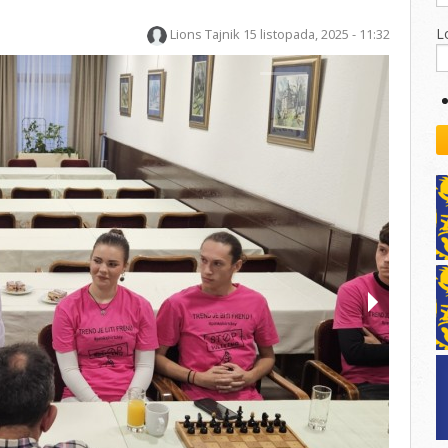
kovodstvo Leo Distrikta
daci o LEO D-126 i kontakt
L
Lions Tajnik
15 listopada, 2025 - 11:32