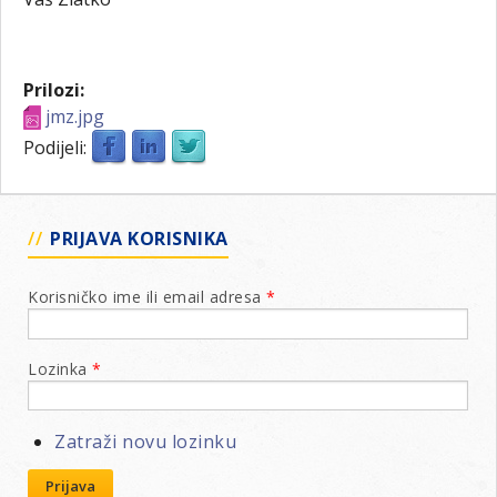
Prilozi:
jmz.jpg
Podijeli:
PRIJAVA KORISNIKA
Korisničko ime ili email adresa
*
Lozinka
*
Zatraži novu lozinku
Prijava