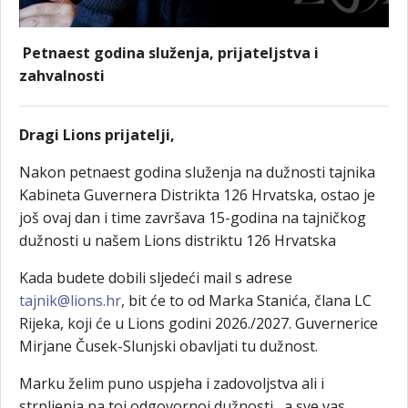
Petnaest godina služenja, prijateljstva i
zahvalnosti
Dragi Lions prijatelji,
Nakon petnaest godina služenja na dužnosti tajnika
Kabineta Guvernera Distrikta 126 Hrvatska, ostao je
još ovaj dan i time završava 15-godina na tajničkog
dužnosti u našem Lions distriktu 126 Hrvatska
Kada budete dobili sljedeći mail s adrese
tajnik@lions.hr
, bit će to od Marka Stanića, člana LC
Rijeka, koji će u Lions godini 2026./2027. Guvernerice
Mirjane Čusek-Slunjski obavljati tu dužnost.
Marku želim puno uspjeha i zadovoljstva ali i
strpljenja na toj odgovornoj dužnosti, a sve vas