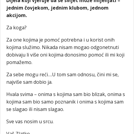
Dijela koji vjeruje da se svijet može mijenjati –
jednim čovjekom, jednim klubom, jednom
akcijom.
Za koga?
Za one kojima je pomoć potrebna i u korist onih
kojima služimo. Nikada nisam mogao odgonetnuti
dobivaju li više oni kojima donosimo pomoć ili mi koji
pomažemo.
Za sebe mogu reći….U tom sam odnosu, čini mi se,
najviše sam dobio ja.
Hvala svima – onima s kojima sam bio blizak, onima s
kojima sam bio samo poznanik i onima s kojima sam
se slagao ili nisam slagao.
Sve vas nosim u srcu.
Vaš Zlatko