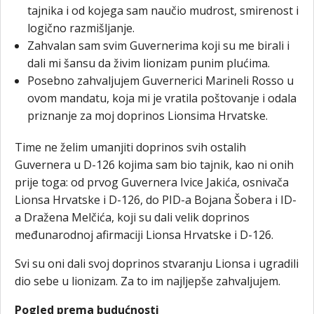
tajnika i od kojega sam naučio mudrost, smirenost i
logično razmišljanje.
Zahvalan sam svim Guvernerima koji su me birali i
dali mi šansu da živim lionizam punim plućima.
Posebno zahvaljujem Guvernerici Marineli Rosso u
ovom mandatu, koja mi je vratila poštovanje i odala
priznanje za moj doprinos Lionsima Hrvatske.
Time ne želim umanjiti doprinos svih ostalih
Guvernera u D-126 kojima sam bio tajnik, kao ni onih
prije toga: od prvog Guvernera Ivice Jakića, osnivača
Lionsa Hrvatske i D-126, do PID-a Bojana Šobera i ID-
a Dražena Melčića, koji su dali velik doprinos
međunarodnoj afirmaciji Lionsa Hrvatske i D-126.
Svi su oni dali svoj doprinos stvaranju Lionsa i ugradili
dio sebe u lionizam. Za to im najljepše zahvaljujem.
Pogled prema budućnosti