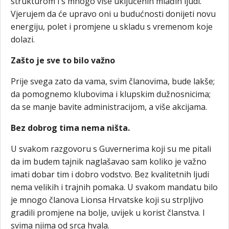
strukturom i s mnogo više uključenih mlađih ljudi.
Vjerujem da će upravo oni u budućnosti donijeti novu
energiju, polet i promjene u skladu s vremenom koje
dolazi.
Zašto je sve to bilo važno
Prije svega zato da vama, svim članovima, bude lakše;
da pomognemo klubovima i klupskim dužnosnicima;
da se manje bavite administracijom, a više akcijama.
Bez dobrog tima nema ništa.
U svakom razgovoru s Guvernerima koji su me pitali
da im budem tajnik naglašavao sam koliko je važno
imati dobar tim i dobro vodstvo. Bez kvalitetnih ljudi
nema velikih i trajnih pomaka. U svakom mandatu bilo
je mnogo članova Lionsa Hrvatske koji su strpljivo
gradili promjene na bolje, uvijek u korist članstva. I
svima njima od srca hvala.