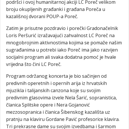
podršci i ovoj humanitarnoj akciji LC Poreč velikom
broju okupljenih građanki i građana Poreča u
kazališnoj dvorani POUP-a Poreč.
Zatim je prisutne pozdravio i porečki Gradonačelnik
Loris Peršurić izražavajući zahvalnost LC Poreč na
mnogobrojnim aktivnostima kojima se pomaže našim
sugrađanima u potrebi iako Poreč ima jako razvijen
socijalni program ali svaka dodatna pomoć je hvale
vrijedna što čini LC Poreč.
Program održanog koncerta je bio sačinjen od
predivnih operetnih i opernih arija iz hrvatskih
mjuzikla i talijanskih canzona koje su svojim
predivnim glasovima izvele Nela Šarić, sopranistica,
članica Splitske opere i Nera Gojanović
mezzosopranica i članica Šibenskog kazališta uz
pratnju na klaviru Gordane Pavić profesorice klavira.
Tri prekrasne dame su svojim izvedbama i šarmom