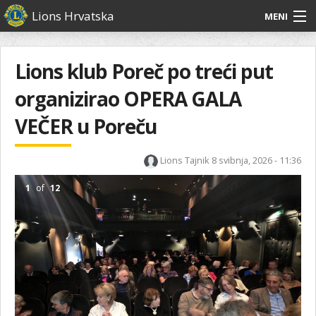
Skoči
Lions Hrvatska
MENI
na
glavni
O
O nama
Glavni
sadržaj
izbornik
nama
Lions klub Poreč po treći put
Lions Distrikt 126
Lions
organizirao OPERA GALA
Distrikt
Naši projekti
126
VEČER u Poreču
Naši
Aktivnosti
projekti
Lions Tajnik
8 svibnja, 2026 - 11:36
Aktivnosti
1
of
12