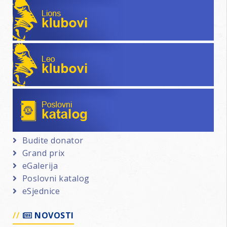
Lions klubovi
Leo klubovi
Poslovni katalog
Budite donator
Grand prix
eGalerija
Poslovni katalog
eSjednice
NOVOSTI