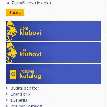
Zatraži novu lozinku
Prijava
Lions klubovi
Leo klubovi
Poslovni katalog
Budite donator
Grand prix
eGalerija
Poslovni katalog