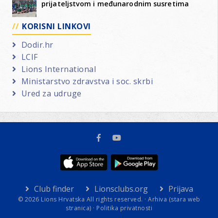
prijateljstvom i međunarodnim susretima
KORISNI LINKOVI
Dodir.hr
LCIF
Lions International
Ministarstvo zdravstva i soc. skrbi
Ured za udruge
Club finder
Lionsclubs.org
Prijava
© 2026 Lions Hrvatska All rights reserved. ·
Arhiva (stara web
stranica)
·
Politika privatnosti