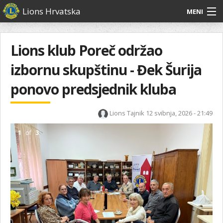
Skoči
Lions Hrvatska
MENI
na
glavni
O
O nama
Glavni
sadržaj
izbornik
nama
Lions klub Poreč održao
Lions Distrikt 126
Lions
izbornu skupštinu - Đek Šurija
Distrikt
Naši projekti
126
ponovo predsjednik kluba
Naši
Aktivnosti
projekti
Lions Tajnik
12 svibnja, 2026 - 21:49
Aktivnosti
1
of
3