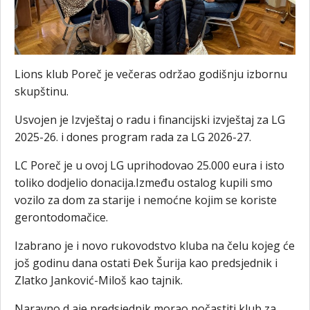
Lions klub Poreč je večeras održao godišnju izbornu
skupštinu.
Usvojen je Izvještaj o radu i financijski izvještaj za LG
2025-26. i dones program rada za LG 2026-27.
LC Poreč je u ovoj LG uprihodovao 25.000 eura i isto
toliko dodjelio donacija.Između ostalog kupili smo
vozilo za dom za starije i nemoćne kojim se koriste
gerontodomačice.
Izabrano je i novo rukovodstvo kluba na čelu kojeg će
još godinu dana ostati Đek Šurija kao predsjednik i
Zlatko Janković-Miloš kao tajnik.
Naravno d aje predsjednik morao počastiti klub za