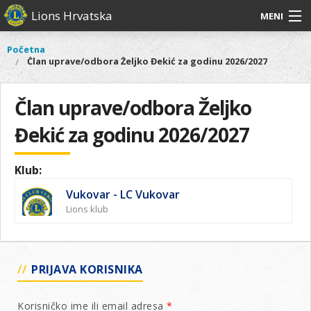
Skoči
Lions Hrvatska
MENI
na
glavni
O
O nama
Glavni
Početna
Vi
sadržaj
Član uprave/odbora Željko Đekić za godinu 2026/2027
izbornik
nama
ste
Lions Distrikt 126
Lions
ovdje
Distrikt
Član uprave/odbora Željko
Naši projekti
126
Đekić za godinu 2026/2027
Naši
Aktivnosti
projekti
Aktivnosti
Klub:
Vukovar - LC Vukovar
Lions klub
PRIJAVA KORISNIKA
Korisničko ime ili email adresa
*