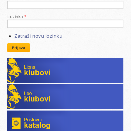
Lozinka
*
Zatraži novu lozinku
Prijava
Lions klubovi
Leo klubovi
Poslovni katalog