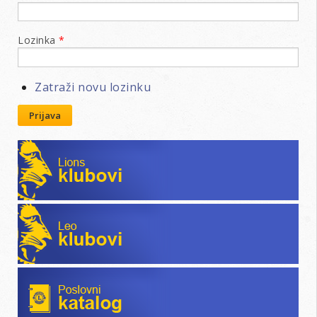
Lozinka
*
Zatraži novu lozinku
Prijava
Lions klubovi
Leo klubovi
Poslovni katalog