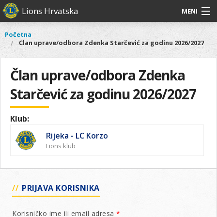
Skoči
Lions Hrvatska
MENI
na
glavni
O
O nama
Glavni
Početna
Vi
sadržaj
Član uprave/odbora Zdenka Starčević za godinu 2026/2027
izbornik
nama
ste
Lions Distrikt 126
Lions
ovdje
Distrikt
Član uprave/odbora Zdenka
Naši projekti
126
Starčević za godinu 2026/2027
Naši
Aktivnosti
projekti
Aktivnosti
Klub:
Rijeka - LC Korzo
Lions klub
PRIJAVA KORISNIKA
Korisničko ime ili email adresa
*