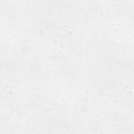
Ru
Lions International
Po
Club finder