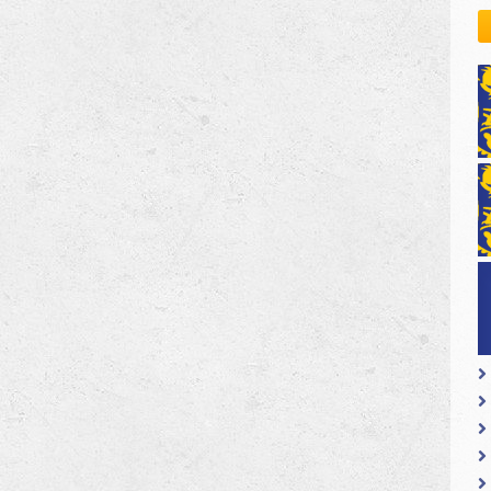
kovodstvo Leo Distrikta
daci o LEO D-126 i kontakt