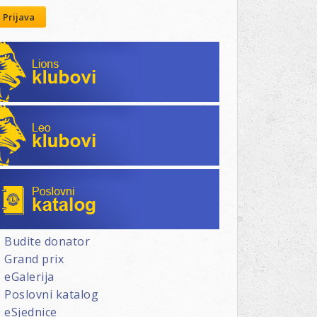
Prijava
Lions klubovi
Leo klubovi
Poslovni katalog
Budite donator
Grand prix
eGalerija
Poslovni katalog
eSjednice