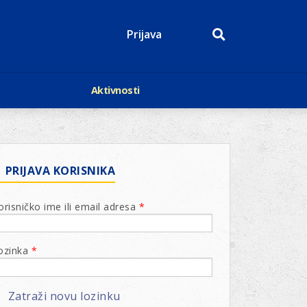
Prijava
Aktivnosti
Događaji
p
Kalendar
Mediji o nama
roge
Lions Magazin
PRIJAVA KORISNIKA
orisničko ime ili email adresa
*
ozinka
*
Zatraži novu lozinku