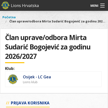
Skoči
Lions Hrvatska
MENI
na
glavni
O
O nama
Glavni
Početna
Vi
sadržaj
Član uprave/odbora Mirta Sudarić Bogojević za godinu 2026/2027
izbornik
nama
ste
Lions Distrikt 126
Lions
ovdje
Distrikt
Član uprave/odbora Mirta
Naši projekti
126
Sudarić Bogojević za godinu
Naši
Aktivnosti
projekti
2026/2027
Aktivnosti
Klub:
Osijek - LC Gea
Lions klub
PRIJAVA KORISNIKA