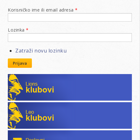
Korisničko ime ili email adresa
*
Lozinka
*
Zatraži novu lozinku
Prijava
Lions klubovi
Leo klubovi
Poslovni katalog