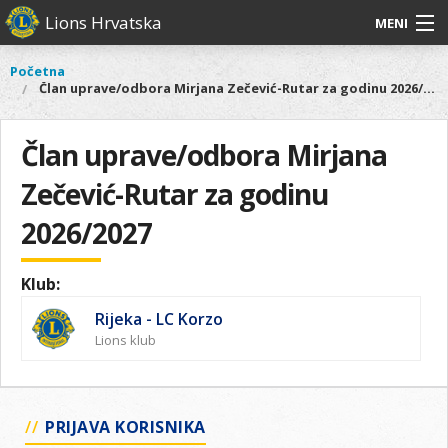
Skoči
Lions Hrvatska
MENI
na
glavni
O
O nama
Glavni
Početna
Vi
sadržaj
Član uprave/odbora Mirjana Zečević-Rutar za godinu 2026/2027
izbornik
nama
ste
Lions Distrikt 126
Lions
ovdje
Distrikt
Član uprave/odbora Mirjana
Naši projekti
126
Zečević-Rutar za godinu
Naši
Aktivnosti
projekti
2026/2027
Aktivnosti
Klub:
Rijeka - LC Korzo
Lions klub
PRIJAVA KORISNIKA