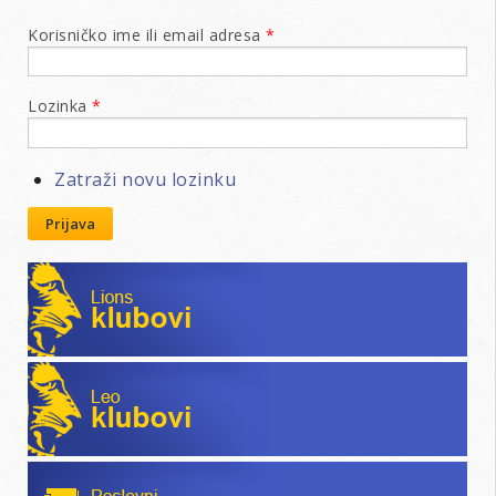
Korisničko ime ili email adresa
*
Lozinka
*
Zatraži novu lozinku
Prijava
Lions klubovi
Leo klubovi
Poslovni katalog