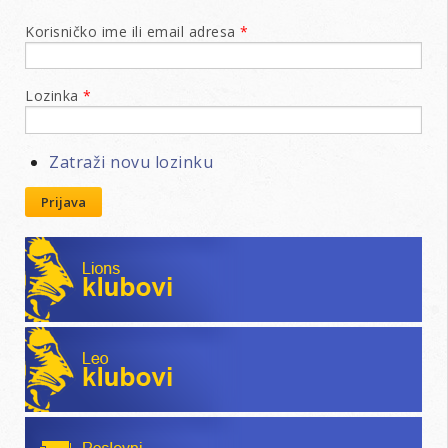
Korisničko ime ili email adresa
*
Lozinka
*
Zatraži novu lozinku
Prijava
Lions klubovi
Leo klubovi
Poslovni katalog