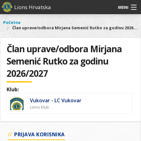
Skoči
Lions Hrvatska
MENI
na
glavni
O
O nama
Glavni
Početna
Vi
sadržaj
Član uprave/odbora Mirjana Semenić Rutko za godinu 2026/2027
izbornik
nama
ste
Lions Distrikt 126
Lions
ovdje
Distrikt
Član uprave/odbora Mirjana
Naši projekti
126
Semenić Rutko za godinu
Naši
Aktivnosti
projekti
2026/2027
Aktivnosti
Klub:
Vukovar - LC Vukovar
Lions klub
PRIJAVA KORISNIKA