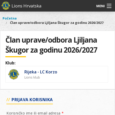
Skoči
Lions Hrvatska
MENI
na
glavni
O
O nama
Glavni
Početna
Vi
sadržaj
Član uprave/odbora Ljiljana Škugor za godinu 2026/2027
izbornik
nama
ste
Lions Distrikt 126
Lions
ovdje
Distrikt
Član uprave/odbora Ljiljana
Naši projekti
126
Škugor za godinu 2026/2027
Naši
Aktivnosti
projekti
Aktivnosti
Klub:
Rijeka - LC Korzo
Lions klub
PRIJAVA KORISNIKA
Korisničko ime ili email adresa
*