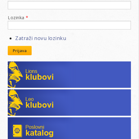
Lozinka
*
Zatraži novu lozinku
Prijava
Lions klubovi
Leo klubovi
Poslovni katalog