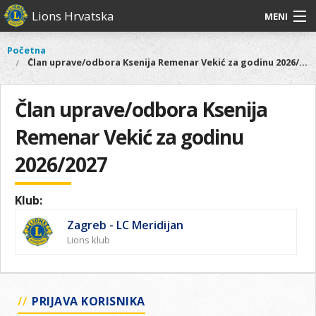
Skoči
Lions Hrvatska
MENI
na
glavni
O
O nama
Glavni
Početna
Vi
sadržaj
Član uprave/odbora Ksenija Remenar Vekić za godinu 2026/2027
izbornik
nama
ste
Lions Distrikt 126
Lions
ovdje
Distrikt
Član uprave/odbora Ksenija
Naši projekti
126
Remenar Vekić za godinu
Naši
Aktivnosti
projekti
2026/2027
Aktivnosti
Klub:
Zagreb - LC Meridijan
Lions klub
PRIJAVA KORISNIKA