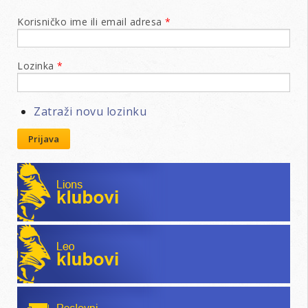
Korisničko ime ili email adresa
*
Lozinka
*
Zatraži novu lozinku
Prijava
Lions klubovi
Leo klubovi
Poslovni katalog