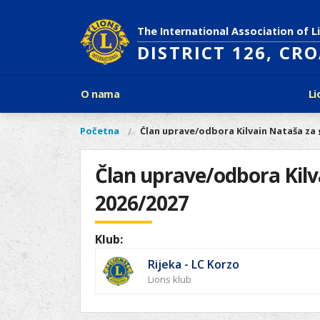
Skoči
na
The International Association of L
glavni
DISTRICT 126, CR
sadržaj
Glavni
O nama
Li
izbornik
Povijest Lions Internationala
Po
O
Glavni
Početna
Član uprave/odbora Kilvain Nataša za 
Vi
Ciljevi predsjednika LCI
Li
izbornik
nama
ste
Rječnik lionističkih natpisa
Lions
ovdje
Član uprave/odbora Kilv
Što treba znati o Lionsima?
Distrikt
Područja djelovanja
2026/2027
126
Ak
Dijabetes
Naši
Slijepi i slabovidni
projekti
Klub:
Glad
Aktivnosti
Rijeka - LC Korzo
Zaštita okoliša
Lions klub
Rak kod djece
Gu
Linkovi