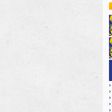
kovodstvo Leo Distrikta
daci o LEO D-126 i kontakt