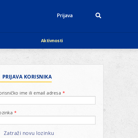
Prijava
Aktivnosti
Događaji
p
Kalendar
Mediji o nama
roge
Lions Magazin
PRIJAVA KORISNIKA
orisničko ime ili email adresa
*
ozinka
*
Zatraži novu lozinku