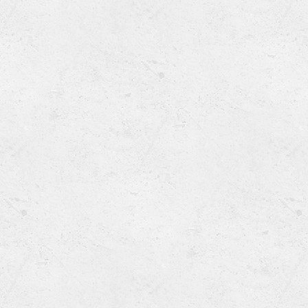
Ru
Lions International
Po
Club finder