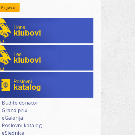
Prijava
Lions klubovi
Leo klubovi
Poslovni katalog
Budite donator
Grand prix
eGalerija
Poslovni katalog
eSjednice