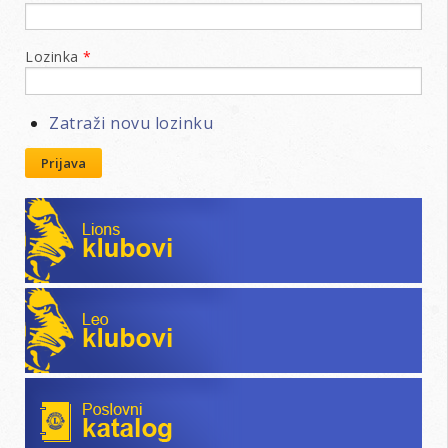
Lozinka
*
Zatraži novu lozinku
Prijava
Lions klubovi
Leo klubovi
Poslovni katalog