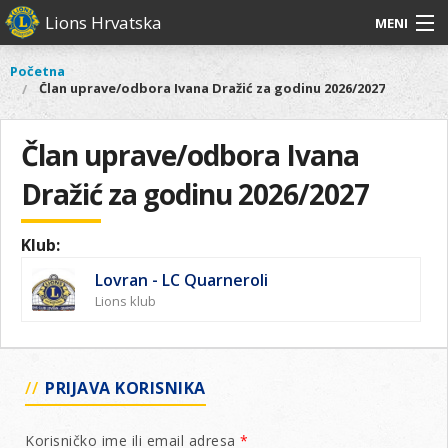
Skoči
Lions Hrvatska
MENI
na
glavni
O
O nama
Glavni
Početna
Vi
sadržaj
Član uprave/odbora Ivana Dražić za godinu 2026/2027
izbornik
nama
ste
Lions Distrikt 126
Lions
ovdje
Distrikt
Član uprave/odbora Ivana
Naši projekti
126
Dražić za godinu 2026/2027
Naši
Aktivnosti
projekti
Aktivnosti
Klub:
Lovran - LC Quarneroli
Lions klub
PRIJAVA KORISNIKA
Korisničko ime ili email adresa
*