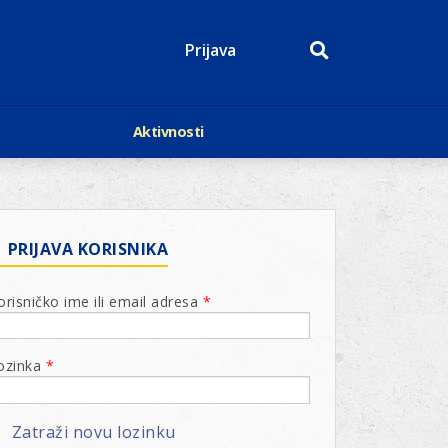
Prijava
Aktivnosti
Događaji
p
Kalendar
Mediji o nama
roge
Lions Magazin
PRIJAVA KORISNIKA
orisničko ime ili email adresa
*
ozinka
*
Zatraži novu lozinku