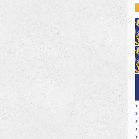
kovodstvo Leo Distrikta
daci o LEO D-126 i kontakt