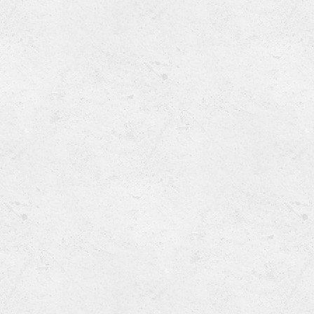
Ru
Lions International
Po
Club finder