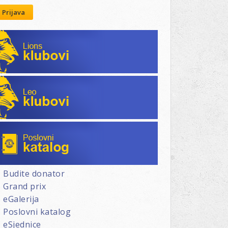
Prijava
Lions klubovi
Leo klubovi
Poslovni katalog
Budite donator
Grand prix
eGalerija
Poslovni katalog
eSjednice