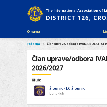
Skoči
na
The International Association of L
glavni
DISTRICT 126, CR
sadržaj
Glavni
O nama
Li
izbornik
Povijest Lions Internationala
Po
O
Glavni
Početna
Član uprave/odbora IVANA BULAT za g
Vi
Ciljevi predsjednika LCI
Li
izbornik
nama
ste
Rječnik lionističkih natpisa
Lions
ovdje
Član uprave/odbora IV
Što treba znati o Lionsima?
Distrikt
Područja djelovanja
2026/2027
126
Ak
Dijabetes
Naši
Slijepi i slabovidni
projekti
Klub:
Glad
Aktivnosti
Šibenik - LC Šibenik
Zaštita okoliša
Lions klub
Rak kod djece
Gu
Linkovi