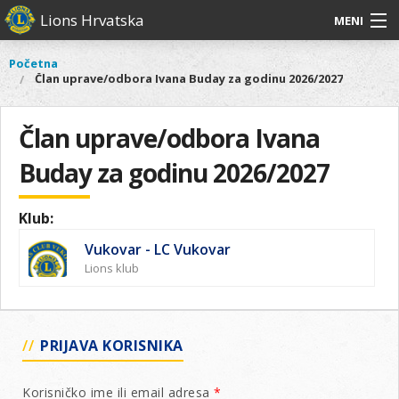
Skoči
Lions Hrvatska
MENI
na
glavni
O
O nama
Glavni
Početna
Vi
sadržaj
Član uprave/odbora Ivana Buday za godinu 2026/2027
izbornik
nama
ste
Lions Distrikt 126
Lions
ovdje
Distrikt
Član uprave/odbora Ivana
Naši projekti
126
Buday za godinu 2026/2027
Naši
Aktivnosti
projekti
Aktivnosti
Klub:
Vukovar - LC Vukovar
Lions klub
PRIJAVA KORISNIKA
Korisničko ime ili email adresa
*