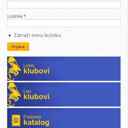
Lozinka
*
Zatraži novu lozinku
Prijava
Lions klubovi
Leo klubovi
Poslovni katalog