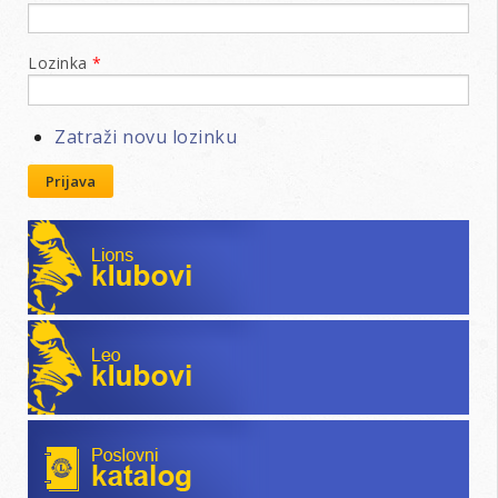
Lozinka
*
Zatraži novu lozinku
Prijava
Lions klubovi
Leo klubovi
Poslovni katalog