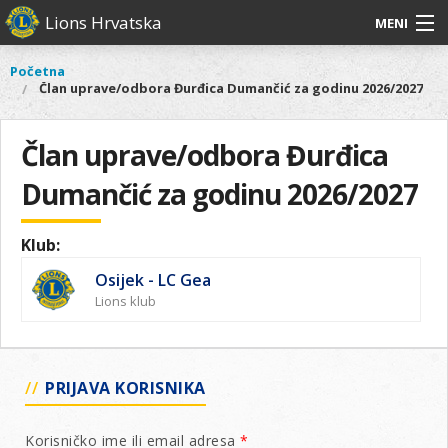
Skoči
Lions Hrvatska
MENI
na
glavni
O
O nama
Glavni
Početna
Vi
sadržaj
Član uprave/odbora Đurđica Dumančić za godinu 2026/2027
izbornik
nama
ste
Lions Distrikt 126
Lions
ovdje
Distrikt
Član uprave/odbora Đurđica
Naši projekti
126
Dumančić za godinu 2026/2027
Naši
Aktivnosti
projekti
Aktivnosti
Klub:
Osijek - LC Gea
Lions klub
PRIJAVA KORISNIKA
Korisničko ime ili email adresa
*