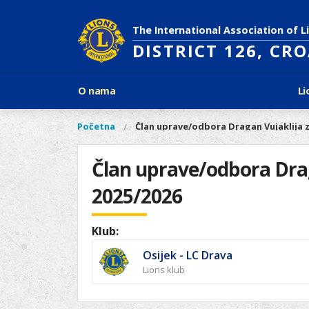
Skoči
na
The International Association of L
glavni
DISTRICT 126, CR
sadržaj
Glavni
O nama
Li
izbornik
Povijest Lions Internationala
Po
O
Glavni
Početna
Član uprave/odbora Dragan Vujaklija 
Vi
Ciljevi predsjednika LCI
Li
izbornik
nama
ste
Rječnik lionističkih natpisa
Lions
ovdje
Član uprave/odbora Drag
Što treba znati o Lionsima?
Distrikt
Područja djelovanja
2025/2026
126
Ak
Dijabetes
Naši
Slijepi i slabovidni
projekti
Klub:
Glad
Aktivnosti
Osijek - LC Drava
Zaštita okoliša
Lions klub
Rak kod djece
Gu
Linkovi