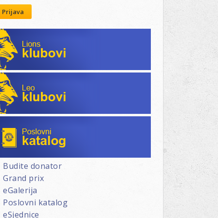
Prijava
Lions klubovi
Leo klubovi
Poslovni katalog
Budite donator
Grand prix
eGalerija
Poslovni katalog
eSjednice