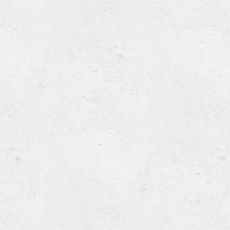
Ru
Lions International
Po
Club finder