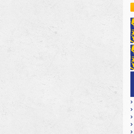
kovodstvo Leo Distrikta
daci o LEO D-126 i kontakt