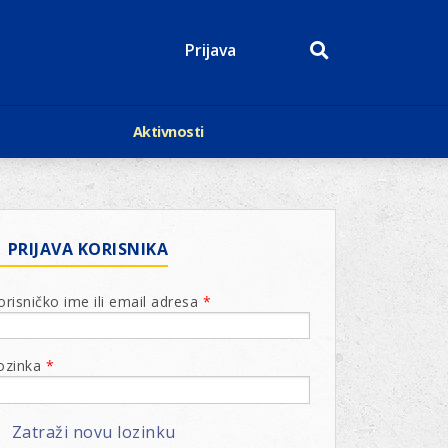
Prijava
Aktivnosti
Događaji
p
Kalendar
Mediji o nama
roge
Lions Magazin
PRIJAVA KORISNIKA
orisničko ime ili email adresa
*
ozinka
*
Zatraži novu lozinku