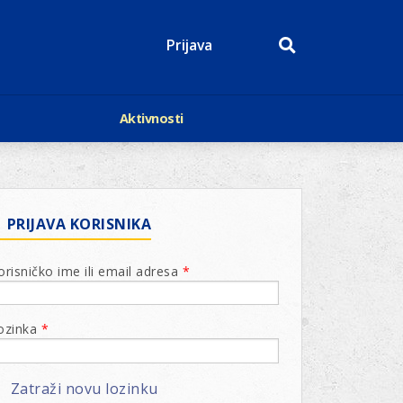
Prijava
Aktivnosti
Događaji
p
Kalendar
Mediji o nama
roge
Lions Magazin
PRIJAVA KORISNIKA
orisničko ime ili email adresa
*
ozinka
*
Zatraži novu lozinku