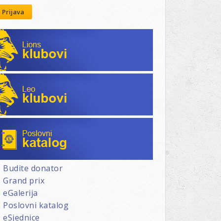
Prijava
Lions klubovi
Leo klubovi
Poslovni katalog
Budite donator
Grand prix
eGalerija
Poslovni katalog
eSjednice