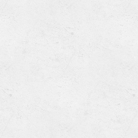
Ru
Lions International
Po
Club finder