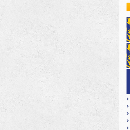
kovodstvo Leo Distrikta
daci o LEO D-126 i kontakt