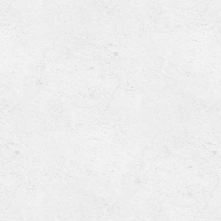
Ru
Lions International
Po
Club finder