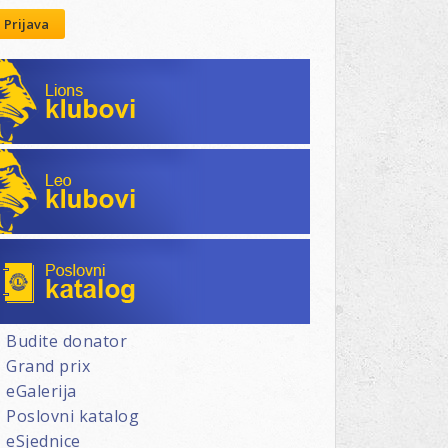
Prijava
Lions klubovi
Leo klubovi
Poslovni katalog
Budite donator
Grand prix
eGalerija
Poslovni katalog
eSjednice