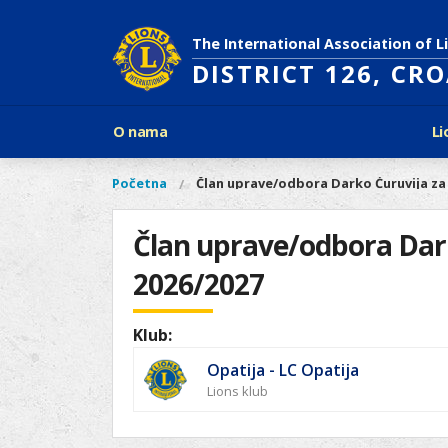
Skoči
na
The International Association of L
glavni
DISTRICT 126, CR
sadržaj
Glavni
O nama
Li
izbornik
Povijest Lions Internationala
Po
O
Glavni
Početna
Član uprave/odbora Darko Ćuruvija za
Vi
Ciljevi predsjednika LCI
Li
izbornik
nama
ste
Rječnik lionističkih natpisa
Lions
ovdje
Član uprave/odbora Dar
Što treba znati o Lionsima?
Distrikt
Područja djelovanja
2026/2027
126
Ak
Dijabetes
Naši
Slijepi i slabovidni
projekti
Klub:
Glad
Aktivnosti
Opatija - LC Opatija
Zaštita okoliša
Lions klub
Rak kod djece
Gu
Linkovi