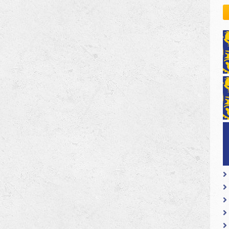
kovodstvo Leo Distrikta
daci o LEO D-126 i kontakt