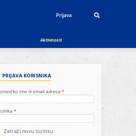
Prijava
Aktivnosti
Događaji
p
Kalendar
Mediji o nama
roge
Lions Magazin
PRIJAVA KORISNIKA
orisničko ime ili email adresa
*
ozinka
*
Zatraži novu lozinku