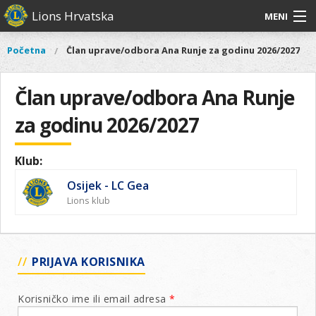
Skoči
Lions Hrvatska
MENI
na
glavni
O
O nama
Glavni
Početna
Član uprave/odbora Ana Runje za godinu 2026/2027
Vi
sadržaj
izbornik
nama
ste
Lions Distrikt 126
Lions
ovdje
Član uprave/odbora Ana Runje
Distrikt
Naši projekti
126
za godinu 2026/2027
Naši
Aktivnosti
projekti
Klub:
Aktivnosti
Osijek - LC Gea
Lions klub
PRIJAVA KORISNIKA
Korisničko ime ili email adresa
*