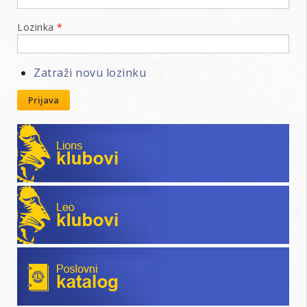
Lozinka
*
Zatraži novu lozinku
Prijava
Lions klubovi
Leo klubovi
Poslovni katalog