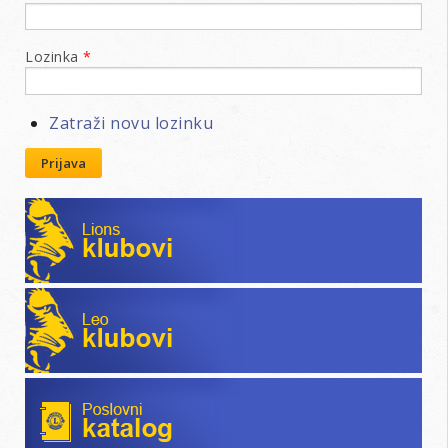
Lozinka
*
Zatraži novu lozinku
Prijava
Lions klubovi
Leo klubovi
Poslovni katalog