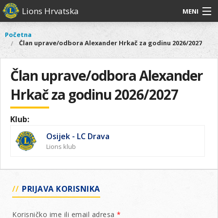
Skoči
Lions Hrvatska
MENI
na
glavni
O
O nama
Glavni
Početna
Vi
sadržaj
Član uprave/odbora Alexander Hrkač za godinu 2026/2027
izbornik
nama
ste
Lions Distrikt 126
Lions
ovdje
Distrikt
Član uprave/odbora Alexander
Naši projekti
126
Hrkač za godinu 2026/2027
Naši
Aktivnosti
projekti
Aktivnosti
Klub:
Osijek - LC Drava
Lions klub
PRIJAVA KORISNIKA
Korisničko ime ili email adresa
*