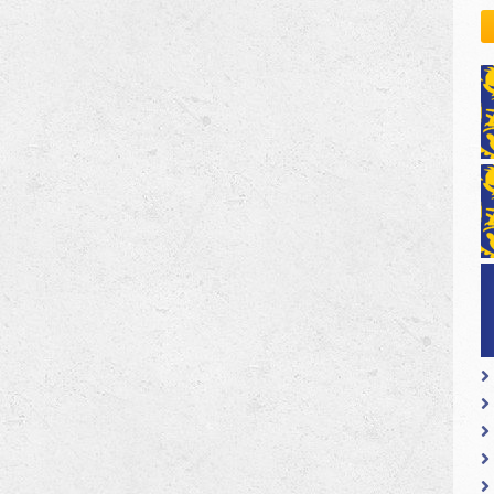
kovodstvo Leo Distrikta
daci o LEO D-126 i kontakt