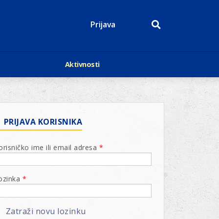
Prijava
Aktivnosti
Događaji
p
Kalendar
Mediji o nama
roge
Lions Magazin
PRIJAVA KORISNIKA
orisničko ime ili email adresa
*
ozinka
*
Zatraži novu lozinku