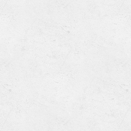
Ru
Lions International
Po
Club finder