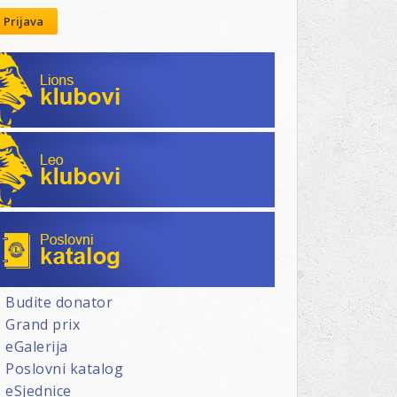
Prijava
Lions klubovi
Leo klubovi
Poslovni katalog
Budite donator
Grand prix
eGalerija
Poslovni katalog
eSjednice