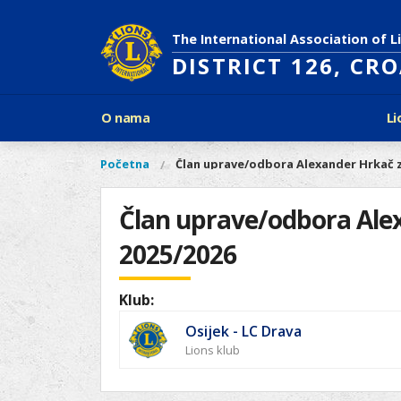
Skoči
na
The International Association of L
glavni
DISTRICT 126, CR
sadržaj
Glavni
O nama
Li
izbornik
Povijest Lions Internationala
Po
O
Glavni
Početna
Član uprave/odbora Alexander Hrkač z
Vi
Ciljevi predsjednika LCI
Li
izbornik
nama
ste
Rječnik lionističkih natpisa
Lions
ovdje
Član uprave/odbora Ale
Što treba znati o Lionsima?
Distrikt
Područja djelovanja
2025/2026
126
Ak
Dijabetes
Naši
Slijepi i slabovidni
projekti
Klub:
Glad
Aktivnosti
Osijek - LC Drava
Zaštita okoliša
Lions klub
Rak kod djece
Gu
Linkovi