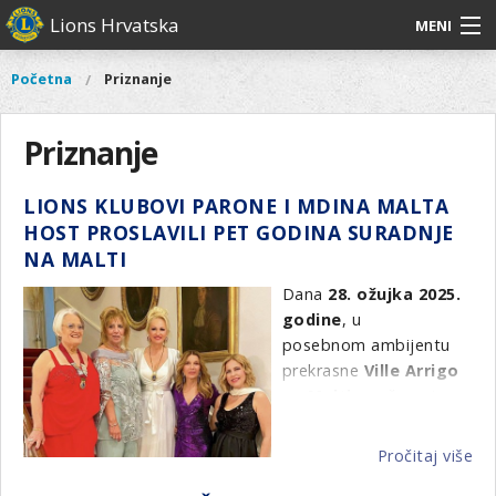
Skoči
Lions Hrvatska
MENI
na
glavni
O
O nama
Glavni
Početna
Priznanje
Vi
sadržaj
izbornik
nama
ste
Lions Distrikt 126
Lions
ovdje
Priznanje
Distrikt
Naši projekti
126
LIONS KLUBOVI PARONE I MDINA MALTA
Naši
Aktivnosti
HOST PROSLAVILI PET GODINA SURADNJE
projekti
NA MALTI
Aktivnosti
Dana
28. ožujka 2025.
godine
, u
posebnom ambijentu
prekrasne
Ville Arrigo
na Malti
, svečano je
obilježeno
pet godina
prijateljstva i
Pročitaj više
o
suradnje
između
Lions
LI