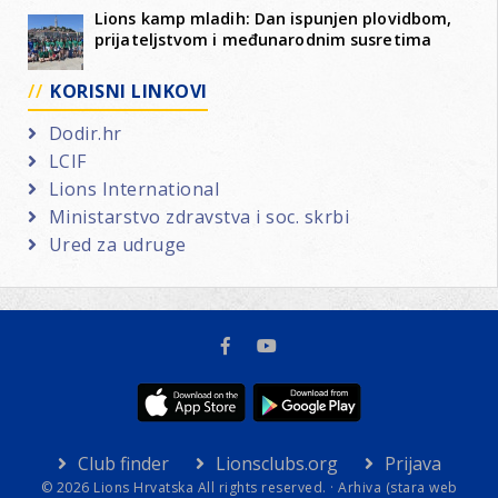
Lions kamp mladih: Dan ispunjen plovidbom,
prijateljstvom i međunarodnim susretima
KORISNI LINKOVI
Dodir.hr
LCIF
Lions International
Ministarstvo zdravstva i soc. skrbi
Ured za udruge
Club finder
Lionsclubs.org
Prijava
© 2026 Lions Hrvatska All rights reserved. ·
Arhiva (stara web