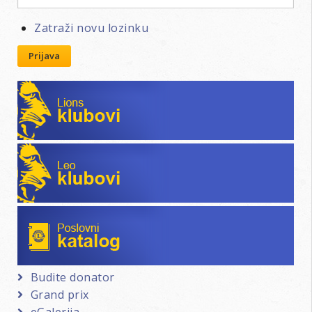
Zatraži novu lozinku
Prijava
Lions klubovi
Leo klubovi
Poslovni katalog
Budite donator
Grand prix
eGalerija