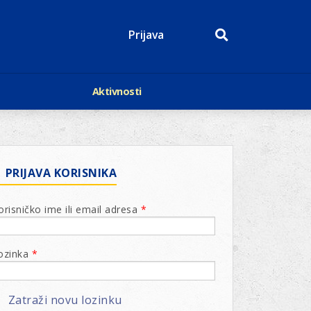
Prijava
Aktivnosti
Događaji
p
Kalendar
Mediji o nama
roge
Lions Magazin
PRIJAVA KORISNIKA
orisničko ime ili email adresa
*
ozinka
*
Zatraži novu lozinku
arna