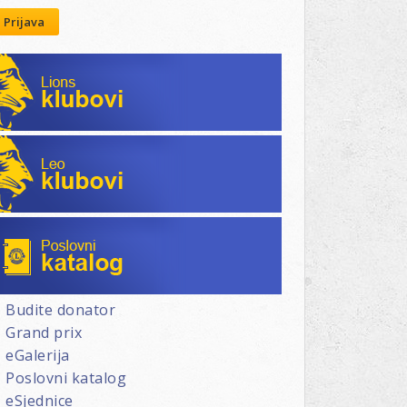
ada
Prijava
Lions klubovi
a
kom
Leo klubovi
Poslovni katalog
Budite donator
Grand prix
eGalerija
Poslovni katalog
eSjednice