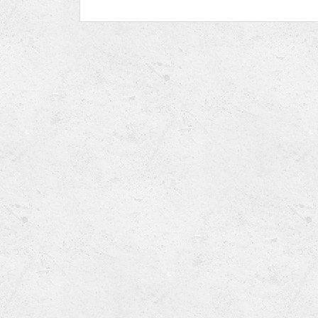
Ru
Lions International
krenula put Kumrov
Po
Club finder
Kumrovec.