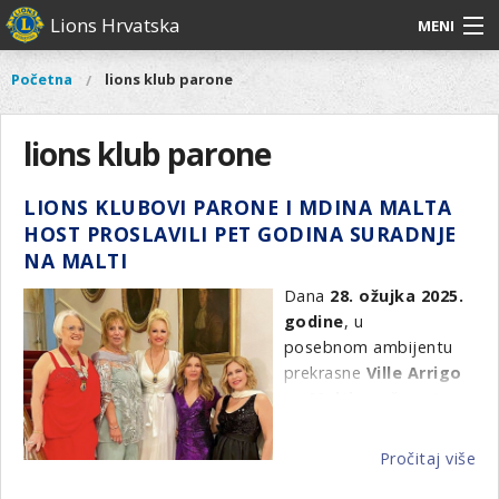
Skoči
Lions Hrvatska
MENI
na
glavni
O
O nama
Glavni
Početna
lions klub parone
Vi
sadržaj
izbornik
nama
ste
Lions Distrikt 126
Lions
ovdje
lions klub parone
Distrikt
Naši projekti
126
LIONS KLUBOVI PARONE I MDINA MALTA
Naši
Aktivnosti
HOST PROSLAVILI PET GODINA SURADNJE
projekti
NA MALTI
Aktivnosti
Dana
28. ožujka 2025.
godine
, u
posebnom ambijentu
prekrasne
Ville Arrigo
na Malti
, svečano je
obilježeno
pet godina
prijateljstva i
Pročitaj više
o
suradnje
između
Lions
LI