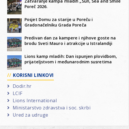
Zatvaranje kampa mladih „Sun, Sea and Smile
Poreč 2026.
Posjet Domu za starije u Poreču i
Gradonačelniku Grada Poreča
Predivan dan za kampere i njihove goste na
brodu Sveti Mauro i atrakcije u Istralandiji
Lions kamp mladih: Dan ispunjen plovidbom,
prijateljstvom i međunarodnim susretima
KORISNI LINKOVI
Dodir.hr
LCIF
Lions International
Ministarstvo zdravstva i soc. skrbi
Ured za udruge