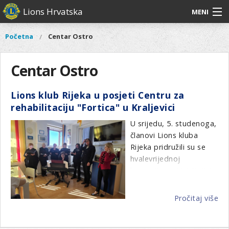
Skoči
Lions Hrvatska
MENI
na
glavni
O
O nama
Glavni
Početna
Centar Ostro
Vi
sadržaj
izbornik
nama
ste
Lions Distrikt 126
Lions
ovdje
Centar Ostro
Distrikt
Naši projekti
126
Lions klub Rijeka u posjeti Centru za
Naši
Aktivnosti
rehabilitaciju "Fortica" u Kraljevici
projekti
Aktivnosti
U srijedu, 5. studenoga,
članovi Lions kluba
Rijeka pridružili su se
hvalevrijednoj
humanitarnoj inicijativi
Caritasa Riječke
nadbiskupije te posjetili
Pročitaj više
o
Centar za rehabilitaciju
Li
"Fortica" u Kraljevici.
kl