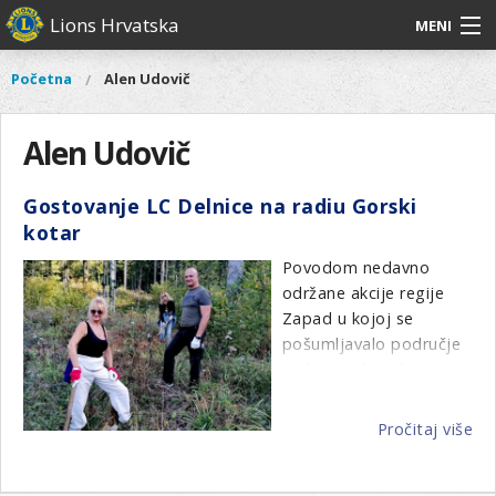
Skoči
Lions Hrvatska
MENI
na
glavni
O
O nama
Glavni
Početna
Alen Udovič
Vi
sadržaj
izbornik
nama
ste
Lions Distrikt 126
Lions
ovdje
Alen Udovič
Distrikt
Naši projekti
126
Gostovanje LC Delnice na radiu Gorski
Naši
Aktivnosti
kotar
projekti
Aktivnosti
Povodom nedavno
održane akcije regije
Zapad u kojoj se
pošumljavalo područje
u blizini Vrbovskog
predsjednik LC Delnice
Gorski kotar Alen
Pročitaj više
o
Udovič gostovao je na
Go
radiu Gorski kotar.
LC