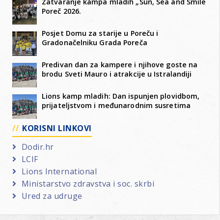
Zatvaranje kampa mladih „Sun, Sea and Smile
Poreč 2026.
Posjet Domu za starije u Poreču i
Gradonačelniku Grada Poreča
Predivan dan za kampere i njihove goste na
brodu Sveti Mauro i atrakcije u Istralandiji
Lions kamp mladih: Dan ispunjen plovidbom,
prijateljstvom i međunarodnim susretima
KORISNI LINKOVI
Dodir.hr
LCIF
Lions International
Ministarstvo zdravstva i soc. skrbi
Ured za udruge