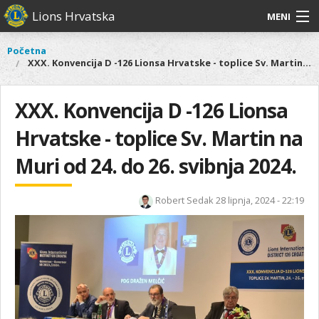
Skoči
Lions Hrvatska
MENI
na
glavni
O
O nama
Glavni
Početna
Vi
sadržaj
XXX. Konvencija D -126 Lionsa Hrvatske - toplice Sv. Martin na Muri od 24. do 26. svibnja 2024.
izbornik
nama
ste
Lions Distrikt 126
Lions
ovdje
Distrikt
XXX. Konvencija D -126 Lionsa
Naši projekti
126
Hrvatske - toplice Sv. Martin na
Naši
Aktivnosti
projekti
Muri od 24. do 26. svibnja 2024.
Aktivnosti
Robert Sedak
28 lipnja, 2024 - 22:19