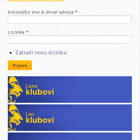
Korisničko ime ili email adresa
*
Lozinka
*
Zatraži novu lozinku
Prijava
Lions klubovi
Leo klubovi
Poslovni katalog