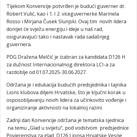
Tijekom Konvencije potvrđen je budući guverner dr.
Robert Vulić, kao i 1. I 2. viceguvernerke Marinela
Rosso i Mirjana Čusek Slunjski. Ovaj tim novih lidera
donijet će svježu energiju i ideje u naš rad,
osiguravajući tako i nastavak rada sadašnjeg
guvernera.
PDG Dražena Melčić je izabran za kandidata D126 H
za dužnost Internacionalnog direktora LCI-a za
razdoblje od 01.07.2025-30.06.2027.
Održana je i edukacija budućih predsjednika i tajnika
Lions klubova diljem Hrvatske, što je ključni korak u
osposobljavanju novih lidera za učinkovito vođenje i
organiziranje aktivnosti na lokalnoj razini.
Zadnji dan Konvencije održana je tematska sjednica
na temu „Glad u svijetu“, pod vodstvom predsjednice
Povjerenstva za glad D126 Lionsa Hrvatske Vesne