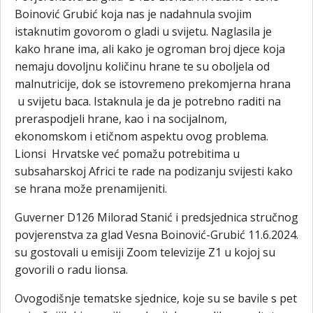
Boinović Grubić koja nas je nadahnula svojim
istaknutim govorom o gladi u svijetu. Naglasila je
kako hrane ima, ali kako je ogroman broj djece koja
nemaju dovoljnu količinu hrane te su oboljela od
malnutricije, dok se istovremeno prekomjerna hrana
u svijetu baca. Istaknula je da je potrebno raditi na
preraspodjeli hrane, kao i na socijalnom,
ekonomskom i etičnom aspektu ovog problema.
Lionsi Hrvatske već pomažu potrebitima u
subsaharskoj Africi te rade na podizanju svijesti kako
se hrana može prenamijeniti.
Guverner D126 Milorad Stanić i predsjednica stručnog
povjerenstva za glad Vesna Boinović-Grubić 11.6.2024.
su gostovali u emisiji Zoom televizije Z1 u kojoj su
govorili o radu lionsa.
Ovogodišnje tematske sjednice, koje su se bavile s pet